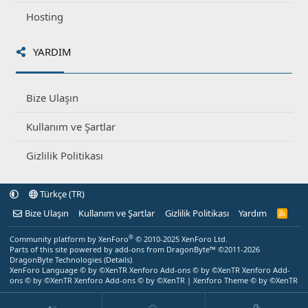
Hosting
YARDIM
Bize Ulaşın
Kullanım ve Şartlar
Gizlilik Politikası
Türkçe (TR)
Bize Ulaşın
Kullanım ve Şartlar
Gizlilik Politikası
Yardım
R
S
S
®
Community platform by XenForo
© 2010-2025 XenForo Ltd.
Parts of this site powered by
add-ons from DragonByte™
©2011-2026
DragonByte Technologies
(
Details
)
XenForo Language © by ©XenTR
Xenforo Add-ons
© by ©XenTR
Xenforo Add-
ons
© by ©XenTR
Xenforo Add-ons
© by ©XenTR
|
Xenforo Theme
© by ©XenTR