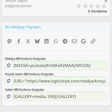
Yorum Sayısı
0
0
Değerlendirme
,
0 İnceleme
0
0
O
Bu Medyayı Paylaşın
y
l
a
Mastodon
Facebook
X
Bluesky
LinkedIn
WhatsApp
Telegram
E-posta
Google
Link
m
a
Medya BB kodunu kopyala
Küçük resim BB kodunu kopyala
Galeri BB Kodunu kopyala