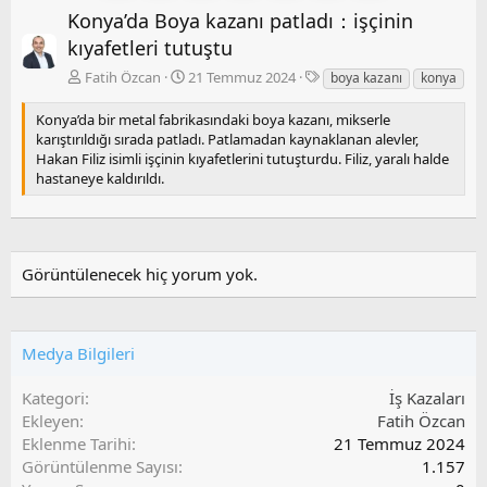
Konya’da Boya kazanı patladı：işçinin
e
r
k
a
kıyafetleri tutuştu
i
k
E
Fatih Özcan
21 Temmuz 2024
boya kazanı
konya
i
t
i
Konya’da bir metal fabrikasındaki boya kazanı, mikserle
k
karıştırıldığı sırada patladı. Patlamadan kaynaklanan alevler,
e
Hakan Filiz isimli işçinin kıyafetlerini tutuşturdu. Filiz, yaralı halde
t
hastaneye kaldırıldı.
l
e
r
Görüntülenecek hiç yorum yok.
Medya Bilgileri
Kategori
İş Kazaları
Ekleyen
Fatih Özcan
Eklenme Tarihi
21 Temmuz 2024
Görüntülenme Sayısı
1.157