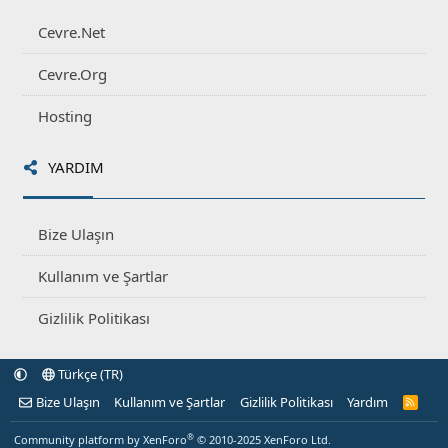
Cevre.Net
Cevre.Org
Hosting
YARDIM
Bize Ulaşın
Kullanım ve Şartlar
Gizlilik Politikası
Türkçe (TR)
Bize Ulaşın
Kullanım ve Şartlar
Gizlilik Politikası
Yardım
R
S
S
®
Community platform by XenForo
© 2010-2025 XenForo Ltd.