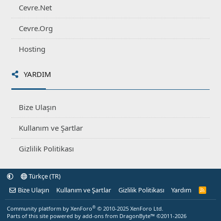
Cevre.Net
Cevre.Org
Hosting
YARDIM
Bize Ulaşın
Kullanım ve Şartlar
Gizlilik Politikası
Türkçe (TR)
Bize Ulaşın
Kullanım ve Şartlar
Gizlilik Politikası
Yardım
R
S
S
®
Community platform by XenForo
© 2010-2025 XenForo Ltd.
Parts of this site powered by
add-ons from DragonByte™
©2011-2026