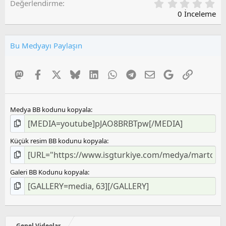
0
Değerlendirme
,
0 İnceleme
0
0
O
Bu Medyayı Paylaşın
y
l
a
Mastodon
Facebook
X
Bluesky
LinkedIn
WhatsApp
Telegram
E-posta
Google
Link
m
a
Medya BB kodunu kopyala
Küçük resim BB kodunu kopyala
Galeri BB Kodunu kopyala
Genel Videolar