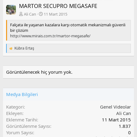
MARTOR SECUPRO MEGASAFE
e
k
Ali Can
11 Mart 2015
i
Falçata ile yaşanan kazalara karşı otomatik mekanizmalı güvenli
bir çözüm
http://www.mirais.com.tr/martor-megasafe/
Kübra Ertaş
T
e
p
k
i
Görüntülenecek hiç yorum yok.
l
e
r
:
Medya Bilgileri
Kategori
Genel Videolar
Ekleyen
Ali Can
Eklenme Tarihi
11 Mart 2015
Görüntülenme Sayısı
1.837
Yorum Sayısı
0