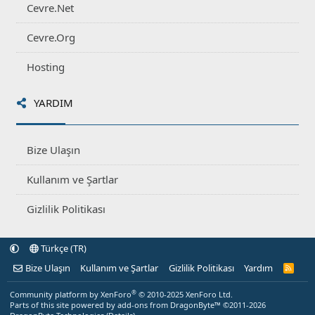
Cevre.Net
Cevre.Org
Hosting
YARDIM
Bize Ulaşın
Kullanım ve Şartlar
Gizlilik Politikası
Türkçe (TR)
Bize Ulaşın
Kullanım ve Şartlar
Gizlilik Politikası
Yardım
R
S
S
®
Community platform by XenForo
© 2010-2025 XenForo Ltd.
Parts of this site powered by
add-ons from DragonByte™
©2011-2026