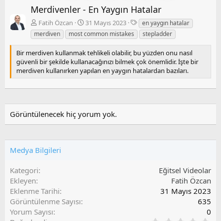
Merdivenler - En Yaygın Hatalar
e
r
k
a
E
Fatih Özcan
31 Mayıs 2023
en yaygın hatalar
i
k
t
merdiven
most common mistakes
stepladder
i
i
k
Bir merdiven kullanmak tehlikeli olabilir, bu yüzden onu nasıl
e
güvenli bir şekilde kullanacağınızı bilmek çok önemlidir. İşte bir
t
merdiven kullanırken yapılan en yaygın hatalardan bazıları.
l
e
r
Görüntülenecek hiç yorum yok.
Medya Bilgileri
Kategori
Eğitsel Videolar
Ekleyen
Fatih Özcan
Eklenme Tarihi
31 Mayıs 2023
Görüntülenme Sayısı
635
Yorum Sayısı
0