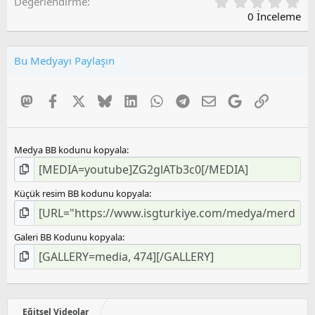
0
Değerlendirme
,
0 İnceleme
0
0
O
Bu Medyayı Paylaşın
y
l
a
Mastodon
Facebook
X
Bluesky
LinkedIn
WhatsApp
Telegram
E-posta
Google
Link
m
a
Medya BB kodunu kopyala
Küçük resim BB kodunu kopyala
Galeri BB Kodunu kopyala
Eğitsel Videolar