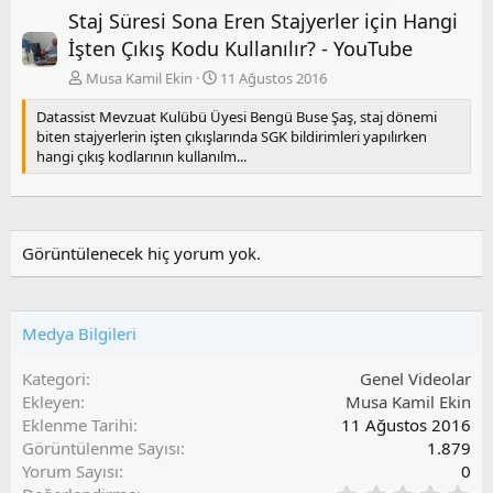
Staj Süresi Sona Eren Stajyerler için Hangi
e
r
k
a
İşten Çıkış Kodu Kullanılır? - YouTube
i
k
Musa Kamil Ekin
11 Ağustos 2016
i
Datassist Mevzuat Kulübü Üyesi Bengü Buse Şaş, staj dönemi
biten stajyerlerin işten çıkışlarında SGK bildirimleri yapılırken
hangi çıkış kodlarının kullanılm...
Görüntülenecek hiç yorum yok.
Medya Bilgileri
Kategori
Genel Videolar
Ekleyen
Musa Kamil Ekin
Eklenme Tarihi
11 Ağustos 2016
Görüntülenme Sayısı
1.879
Yorum Sayısı
0