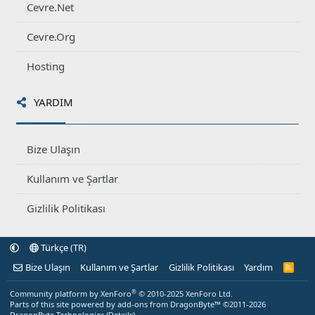
Cevre.Net
Cevre.Org
Hosting
YARDIM
Bize Ulaşın
Kullanım ve Şartlar
Gizlilik Politikası
Türkçe (TR)
Bize Ulaşın
Kullanım ve Şartlar
Gizlilik Politikası
Yardım
R
S
S
®
Community platform by XenForo
© 2010-2025 XenForo Ltd.
Parts of this site powered by
add-ons from DragonByte™
©2011-2026
DragonByte Technologies
(
Details
)