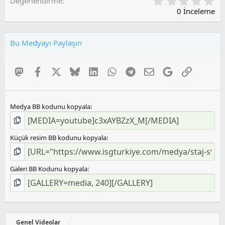
0
Değerlendirme
,
0 İnceleme
0
0
O
Bu Medyayı Paylaşın
y
l
a
Mastodon
Facebook
X
Bluesky
LinkedIn
WhatsApp
Telegram
E-posta
Google
Link
m
a
Medya BB kodunu kopyala
Küçük resim BB kodunu kopyala
Galeri BB Kodunu kopyala
Genel Videolar