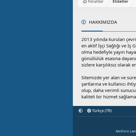
Forumlar
Etiketler
HAKKIMIZDA
2013 yılında kurulan çevri
en aktif İşçi Sağlığı ve İş
olma hedefiyle yayın hay
gönüllülük esasına dayan
sizlere karşılıksız olarak 
Sitemizde yer alan ve sü
şartlarına ve kullanıcı ihti
olup, daha verimli sunucula
kaliteli bir hizmet sağlama
Türkçe (TR)
XenForo La