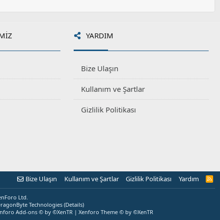
MIZ
YARDIM
Bize Ulaşın
Kullanım ve Şartlar
Gizlilik Politikası
Bize Ulaşın
Kullanım ve Şartlar
Gizlilik Politikası
Yardım
R
S
S
enForo Ltd.
ragonByte Technologies
(
Details
)
nforo Add-ons
© by ©XenTR
|
Xenforo Theme
© by ©XenTR