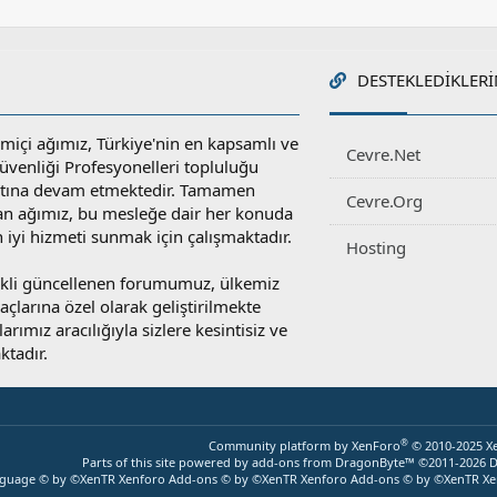
DESTEKLEDIKLERI
miçi ağımız, Türkiye'nin en kapsamlı ve
Cevre.Net
 Güvenliği Profesyonelleri topluluğu
atına devam etmektedir. Tamamen
Cevre.Org
an ağımız, bu mesleğe dair her konuda
en iyi hizmeti sunmak için çalışmaktadır.
Hosting
rekli güncellenen forumumuz, ülkemiz
yaçlarına özel olarak geliştirilmekte
rımız aracılığıyla sizlere kesintisiz ve
ktadır.
®
Community platform by XenForo
© 2010-2025 X
Parts of this site powered by
add-ons from DragonByte™
©2011-2026
D
nguage © by ©XenTR
Xenforo Add-ons
© by ©XenTR
Xenforo Add-ons
© by ©XenTR
Xe