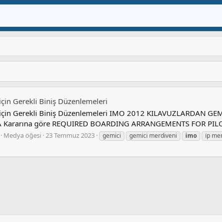
için Gerekli Biniş Düzenlemeleri
 için Gerekli Biniş Düzenlemeleri IMO 2012 KILAVUZLARDAN G
A Kararına göre REQUIRED BOARDING ARRANGEMENTS FOR PILOT 
Medya öğesi
23 Temmuz 2023
gemici
gemici merdiveni
imo
i̇p me