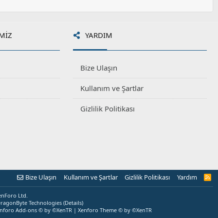
MIZ
YARDIM
Bize Ulaşın
Kullanım ve Şartlar
Gizlilik Politikası
Bize Ulaşın
Kullanım ve Şartlar
Gizlilik Politikası
Yardım
R
S
S
enForo Ltd.
ragonByte Technologies
(
Details
)
nforo Add-ons
© by ©XenTR
|
Xenforo Theme
© by ©XenTR