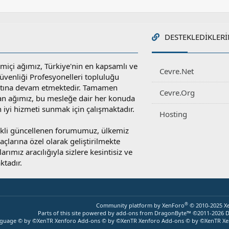
DESTEKLEDIKLERI
miçi ağımız, Türkiye'nin en kapsamlı ve
Cevre.Net
 Güvenliği Profesyonelleri topluluğu
atına devam etmektedir. Tamamen
Cevre.Org
an ağımız, bu mesleğe dair her konuda
en iyi hizmeti sunmak için çalışmaktadır.
Hosting
rekli güncellenen forumumuz, ülkemiz
yaçlarına özel olarak geliştirilmekte
rımız aracılığıyla sizlere kesintisiz ve
ktadır.
®
Community platform by XenForo
© 2010-2025 X
Parts of this site powered by
add-ons from DragonByte™
©2011-2026
D
nguage © by ©XenTR
Xenforo Add-ons
© by ©XenTR
Xenforo Add-ons
© by ©XenTR
Xe