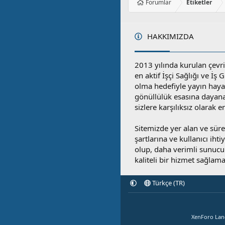
Forumlar
Etiketler
HAKKIMIZDA
2013 yılında kurulan çevri
en aktif İşçi Sağlığı ve İş
olma hedefiyle yayın hay
gönüllülük esasına dayan
sizlere karşılıksız olarak 
Sitemizde yer alan ve sü
şartlarına ve kullanıcı ihti
olup, daha verimli sunucula
kaliteli bir hizmet sağlama
Türkçe (TR)
XenForo La