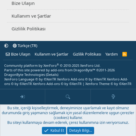
Bize Ulaşın
Kullanım ve Şartlar
Gizlilik Politikası
Türkçe (TR)
Bize Ulaşın
Kullanım ve Şartlar
Gizlilik Politikası
Yardım
R
S
S
®
Community platform by XenForo
© 2010-2025 XenForo Ltd.
Parts of this site powered by
add-ons from DragonByte™
©2011-2026
DragonByte Technologies
(
Details
)
XenForo Language © by ©XenTR
Xenforo Add-ons
© by ©XenTR
Xenforo Add-
ons
© by ©XenTR
Xenforo Add-ons
© by ©XenTR
|
Xenforo Theme
© by ©XenTR
Bu site, içeriği kişiselleştirmek, deneyiminize uyarlamak ve kayıt olmanız
durumunda giriş yapmanızı sağlamak için yasal düzenlemelere uygun çerezler
(cookies) kullanır.
Bu siteyi kullanmaya devam ederek, çerez kullanımına izin veriyorsunuz.
Kabul Et
Detaylı Bilgi…