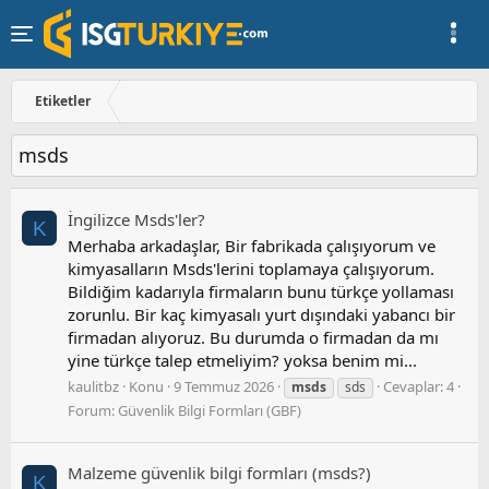
Etiketler
msds
İngilizce Msds'ler?
K
Merhaba arkadaşlar, Bir fabrikada çalışıyorum ve
kimyasalların Msds'lerini toplamaya çalışıyorum.
Bildiğim kadarıyla firmaların bunu türkçe yollaması
zorunlu. Bir kaç kimyasalı yurt dışındaki yabancı bir
firmadan alıyoruz. Bu durumda o firmadan da mı
yine türkçe talep etmeliyim? yoksa benim mi...
kaulitbz
Konu
9 Temmuz 2026
Cevaplar: 4
msds
sds
Forum:
Güvenlik Bilgi Formları (GBF)
Malzeme güvenlik bilgi formları (msds?)
K