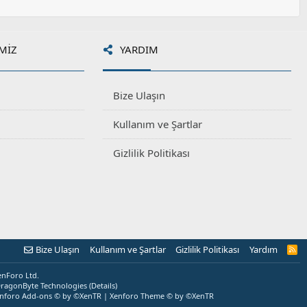
MIZ
YARDIM
Bize Ulaşın
Kullanım ve Şartlar
Gizlilik Politikası
Bize Ulaşın
Kullanım ve Şartlar
Gizlilik Politikası
Yardım
R
S
S
enForo Ltd.
ragonByte Technologies
(
Details
)
nforo Add-ons
© by ©XenTR
|
Xenforo Theme
© by ©XenTR