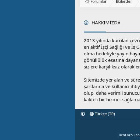
Forumlar
Etiketler
HAKKIMIZDA
2013 yılında kurulan çevri
en aktif İşçi Sağlığı ve İş
olma hedefiyle yayın hay
gönüllülük esasına dayan
sizlere karşılıksız olarak 
Sitemizde yer alan ve sü
şartlarına ve kullanıcı ihti
olup, daha verimli sunucula
kaliteli bir hizmet sağlama
Türkçe (TR)
XenForo La