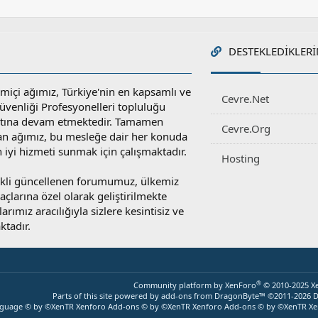
DESTEKLEDIKLERI
miçi ağımız, Türkiye'nin en kapsamlı ve
Cevre.Net
 Güvenliği Profesyonelleri topluluğu
atına devam etmektedir. Tamamen
Cevre.Org
an ağımız, bu mesleğe dair her konuda
en iyi hizmeti sunmak için çalışmaktadır.
Hosting
rekli güncellenen forumumuz, ülkemiz
yaçlarına özel olarak geliştirilmekte
rımız aracılığıyla sizlere kesintisiz ve
ktadır.
®
Community platform by XenForo
© 2010-2025 X
Parts of this site powered by
add-ons from DragonByte™
©2011-2026
D
nguage © by ©XenTR
Xenforo Add-ons
© by ©XenTR
Xenforo Add-ons
© by ©XenTR
Xe