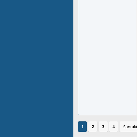
1
2
3
4
Sonraki