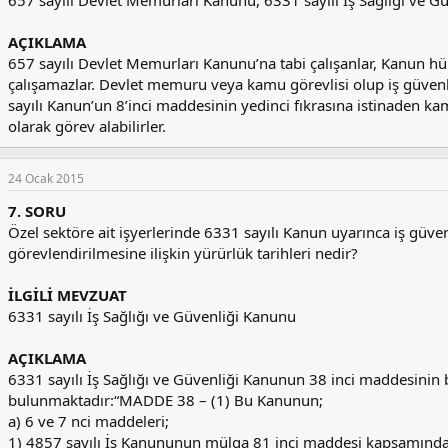
657 sayılı Devlet Memurları Kanunu, 6331 sayılı İş Sağlığı ve G
AÇIKLAMA
657 sayılı Devlet Memurları Kanunu’na tabi çalışanlar, Kanun hü
çalışamazlar. Devlet memuru veya kamu görevlisi olup iş güvenli
sayılı Kanun’un 8’inci maddesinin yedinci fıkrasına istinaden k
olarak görev alabilirler.
24 Ocak 2015
7. SORU
Özel sektöre ait işyerlerinde 6331 sayılı Kanun uyarınca iş güven
görevlendirilmesine ilişkin yürürlük tarihleri nedir?
İLGİLİ MEVZUAT
6331 sayılı İş Sağlığı ve Güvenliği Kanunu
AÇIKLAMA
6331 sayılı İş Sağlığı ve Güvenliği Kanunun 38 inci maddesinin 
bulunmaktadır:“MADDE 38 – (1) Bu Kanunun;
a) 6 ve 7 nci maddeleri;
1) 4857 sayılı İş Kanununun mülga 81 inci maddesi kapsamında 