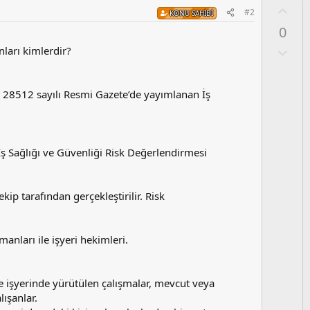
O
#2
KONU SAHIBI
y
0
l
a
O
ları kimlerdir?
l
u
m
ve 28512 sayılı Resmi Gazete’de yayımlanan İş
s
u
z
o
ş Sağlığı ve Güvenliği Risk Değerlendirmesi
y
l
a
ip tarafından gerçekleştirilir. Risk
anları ile işyeri hekimleri.
ve işyerinde yürütülen çalışmalar, mevcut veya
lışanlar.