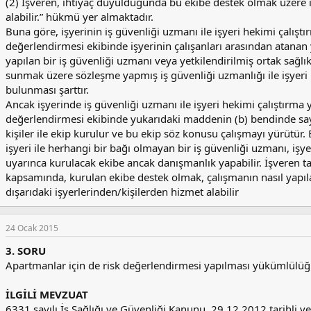
(2) İşveren, ihtiyaç duyulduğunda bu ekibe destek olmak üzere i
alabilir.” hükmü yer almaktadır.
Buna göre, işyerinin iş güvenliği uzmanı ile işyeri hekimi çalış
değerlendirmesi ekibinde işyerinin çalışanları arasından atanan
yapılan bir iş güvenliği uzmanı veya yetkilendirilmiş ortak sağlı
sunmak üzere sözleşme yapmış iş güvenliği uzmanlığı ile işyeri
bulunması şarttır.
Ancak işyerinde iş güvenliği uzmanı ile işyeri hekimi çalıştırm
değerlendirmesi ekibinde yukarıdaki maddenin (b) bendinde sa
kişiler ile ekip kurulur ve bu ekip söz konusu çalışmayı yürütür.
işyeri ile herhangi bir bağı olmayan bir iş güvenliği uzmanı, iş
uyarınca kurulacak ekibe ancak danışmanlık yapabilir. İşveren tal
kapsamında, kurulan ekibe destek olmak, çalışmanın nasıl yap
dışarıdaki işyerlerinden/kişilerden hizmet alabilir
24 Ocak 2015
3. SORU
Apartmanlar için de risk değerlendirmesi yapılması yükümlül
İLGİLİ MEVZUAT
6331 sayılı İş Sağlığı ve Güvenliği Kanunu, 29.12.2012 tarihli 