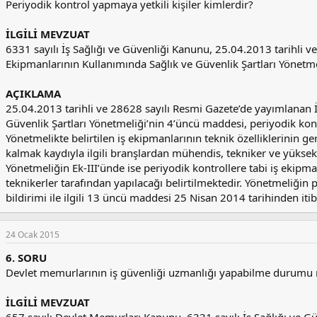
Periyodik kontrol yapmaya yetkili kişiler kimlerdir?
İLGİLİ MEVZUAT
6331 sayılı İş Sağlığı ve Güvenliği Kanunu, 25.04.2013 tarihli 
Ekipmanlarının Kullanımında Sağlık ve Güvenlik Şartları Yönetme
AÇIKLAMA
25.04.2013 tarihli ve 28628 sayılı Resmi Gazete’de yayımlanan 
Güvenlik Şartları Yönetmeliği’nin 4’üncü maddesi, periyodik kontr
Yönetmelikte belirtilen iş ekipmanlarının teknik özelliklerinin gere
kalmak kaydıyla ilgili branşlardan mühendis, tekniker ve yüksek
Yönetmeliğin Ek-III’ünde ise periyodik kontrollere tabi iş ekip
teknikerler tarafından yapılacağı belirtilmektedir. Yönetmeliğin p
bildirimi ile ilgili 13 üncü maddesi 25 Nisan 2014 tarihinden iti
24 Ocak 2015
6. SORU
Devlet memurlarının iş güvenliği uzmanlığı yapabilme durumu n
İLGİLİ MEVZUAT