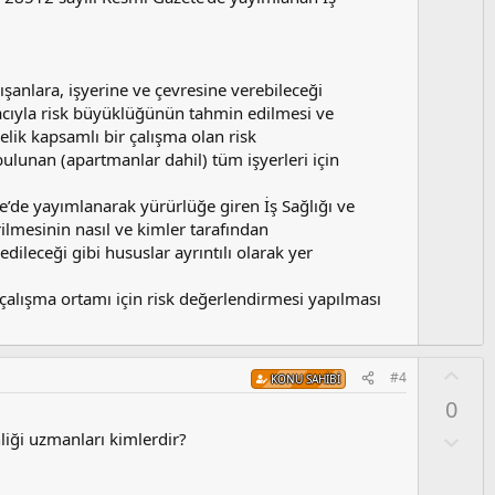
s
u
z
o
lışanlara, işyerine ve çevresine verebileceği
y
macıyla risk büyüklüğünün tahmin edilmesi ve
l
lik kapsamlı bir çalışma olan risk
a
ulunan (apartmanlar dahil) tüm işyerleri için
e’de yayımlanarak yürürlüğe giren İş Sağlığı ve
lmesinin nasıl ve kimler tarafından
dileceği gibi hususlar ayrıntılı olarak yer
alışma ortamı için risk değerlendirmesi yapılması
O
#4
KONU SAHIBI
y
0
l
a
O
nliği uzmanları kimlerdir?
l
u