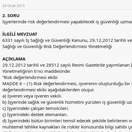
24 Ocak 2015
2. SORU
İşyerlerinde risk değerlendirmesi yapabilecek iş güvenliği uzman
İLGİLİ MEVZUAT
6331 sayılı İş Sağlığı ve Güvenliği Kanunu, 29.12.2012 tarihli 
Sağlığı ve Güvenliği Risk Değerlendirmesi Yönetmeliği
AÇIKLAMA
29.12.2012 tarihli ve 28512 sayılı Resmi Gazete’de yayımlanan İ
Yönetmeliğinin 6’ncı maddesinde:
“Risk değerlendirmesi ekibi
MADDE 6 – (1) Risk değerlendirmesi, işverenin oluşturduğu bir ek
değerlendirmesi ekibi aşağıdakilerden oluşur.
a) İşveren veya işveren vekili.
b) İşyerinde sağlık ve güvenlik hizmetini yürüten iş güvenliği uzm
c) İşyerindeki çalışan temsilcileri.
ç) İşyerindeki destek elemanları.
d) İşyerindeki bütün birimleri temsil edecek şekilde belirlenen 
muhtemel tehlike kaynakları ile riskler konusunda bilgi sahibi ça