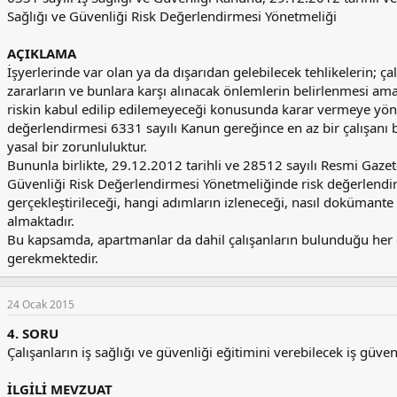
Sağlığı ve Güvenliği Risk Değerlendirmesi Yönetmeliği
AÇIKLAMA
İşyerlerinde var olan ya da dışarıdan gelebilecek tehlikelerin; ça
zararların ve bunlara karşı alınacak önlemlerin belirlenmesi a
riskin kabul edilip edilemeyeceği konusunda karar vermeye yöne
değerlendirmesi 6331 sayılı Kanun gereğince en az bir çalışanı b
yasal bir zorunluluktur.
Bununla birlikte, 29.12.2012 tarihli ve 28512 sayılı Resmi Gazet
Güvenliği Risk Değerlendirmesi Yönetmeliğinde risk değerlendiri
gerçekleştirileceği, hangi adımların izleneceği, nasıl dokümante e
almaktadır.
Bu kapsamda, apartmanlar da dahil çalışanların bulunduğu her ç
gerekmektedir.
24 Ocak 2015
4. SORU
Çalışanların iş sağlığı ve güvenliği eğitimini verebilecek iş güve
İLGİLİ MEVZUAT