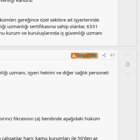
üvenliği Kanunu
s
u
z
kümleri gereğince özel sektöre ait işyerlerinde
o
ği uzmanlığı sertifikasına sahip olanlar, 6331
y
amu kurum ve kuruluşlarında iş güvenliği uzmanı
l
a
O
#7
KONU SAHIBI
y
0
l
a
O
liği uzmanı, işyeri hekimi ve diğer sağlık personeli
l
u
m
s
u
z
o
birinci fıkrasının (a) bendinde aşağıdaki hüküm
y
l
a
çalışanlar hariç kamu kurumları ile 50’den az