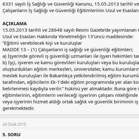
6331 sayılı İş Sağlığı ve Güvenliği Kanunu, 15.05.2013 tarihli 
Çalışanların İş Sağlığı ve Güvenliği Eğitimlerinin Usul ve Esasla
AÇIKLAMA
15.05.2013 tarihli ve 28648 sayılı Resmi Gazete’de yayımlanan Ça
Usul ve Esasları Hakkında Yönetmeliğin 13’üncü maddesinde:
“Eğitimi verebilecek kişi ve kuruluşlar
MADDE 13 – (1) Çalışanların iş sağlığı ve güvenliği eğitimleri;
a) İşyerinde görevli iş güvenliği uzmanları ile işyeri hekimleri ta
b) İşçi, işveren ve kamu görevlileri kuruluşları veya bu kuruluşla
oluşturdukları eğitim merkezleri, üniversiteler, kamu kurumları
meslek kuruluşları ile Bakanlıkça yetkilendirilmiş eğitim kurumla
tarafından, eğiticilerin Ek-1’deki eğitim programında yer alan k
belirlenmesi kaydıyla verilir.” hükmü yer almaktadır. Buna göre iş
eğitimlerinin, eğitimlerin verileceği işyerinin çalışanı niteliğind
veya işyerinin hizmet aldığı ortak sağlık ve güvenlik biriminin i
gerekmektedir.
24 Ocak 2015
5. SORU