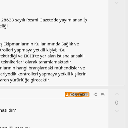
a
O
l
u
m
ve 28628 sayılı Resmi Gazete’de yayımlanan İş
s
liği
u
z
o
İş Ekipmanlarının Kullanımında Sağlık ve
y
olleri yapmaya yetkili kişiyi; “Bu
l
ktirdiği ve EK-III’te yer alan istisnalar saklı
a
 teknikerler” olarak tanımlamaktadır.
manlarının hangi branşlardaki mühendisler ve
eriyodik kontrolleri yapmaya yetkili kişilerin
baren yürürlüğe girecektir.
O
#6
KONU SAHIBI
y
0
l
a
O
asıldır?
l
u
m