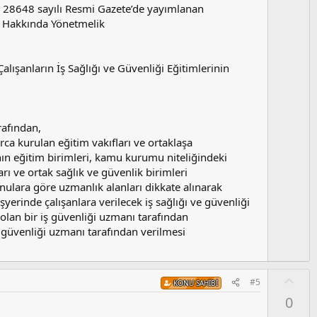
m
ve 28648 sayılı Resmi Gazete’de yayımlanan
s
rı Hakkında Yönetmelik
u
z
o
lışanların İş Sağlığı ve Güvenliği Eğitimlerinin
y
l
a
rafından,
rca kurulan eğitim vakıfları ve ortaklaşa
nın eğitim birimleri, kamu kurumu niteliğindeki
rı ve ortak sağlık ve güvenlik birimleri
onulara göre uzmanlık alanları dikkate alınarak
yerinde çalışanlara verilecek iş sağlığı ve güvenliği
e olan bir iş güvenliği uzmanı tarafından
ş güvenliği uzmanı tarafından verilmesi
O
#5
KONU SAHIBI
y
0
l