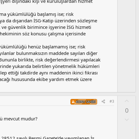
şyeri dışındaki kişi ve kuruluşlardan hizmet
tırma yükümlülüğü başlamış ise; risk
 ya da dışarıdan İSG-Katip üzerinden sözleşme
k ve güvenlik birimince işyerine İSG hizmeti
 hekiminin söz konusu çalışma içerisinde
a yükümlülüğü henüz başlamamış ise; risk
yılanlar bulunmaksızın maddede sayılan diğer
 Bununla birlikte, risk değerlendirmesi yapılacak
yerinde yukarıda belirtilen yönetmelik hükümleri
ep ettiği takdirde aynı maddenin ikinci fıkrası
ılacağı hususunda ekibe yardım etmek üzere
O
#3
KONU SAHIBI
y
0
l
a
O
üğü mevcut mudur?
l
u
m
ve 28512 sayılı Resmi Gazete’de yayımlanan İş