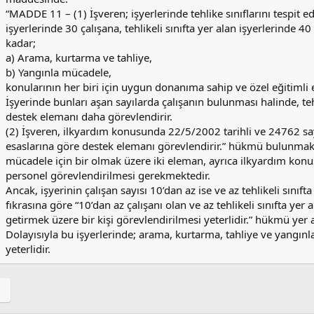
“MADDE 11 – (1) İşveren; işyerlerinde tehlike sınıflarını tespit ed
işyerlerinde 30 çalışana, tehlikeli sınıfta yer alan işyerlerinde 40
kadar;
a) Arama, kurtarma ve tahliye,
b) Yangınla mücadele,
konularının her biri için uygun donanıma sahip ve özel eğitimli e
İşyerinde bunları aşan sayılarda çalışanın bulunması halinde, teh
destek elemanı daha görevlendirir.
(2) İşveren, ilkyardım konusunda 22/5/2002 tarihli ve 24762 sa
esaslarına göre destek elemanı görevlendirir.” hükmü bulunmakta
mücadele için bir olmak üzere iki eleman, ayrıca ilkyardım konu
personel görevlendirilmesi gerekmektedir.
Ancak, işyerinin çalışan sayısı 10’dan az ise ve az tehlikeli sını
fıkrasına göre “10’dan az çalışanı olan ve az tehlikeli sınıfta yer
getirmek üzere bir kişi görevlendirilmesi yeterlidir.” hükmü yer 
Dolayısıyla bu işyerlerinde; arama, kurtarma, tahliye ve yangınla 
yeterlidir.