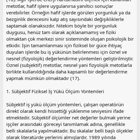
metotlar, hafif işlere uygulanırsa yanıltıcı sonuçlar
verebilirler. Örneğin hafif işlerde görülen yorgunluk ya da
bezginlik derecesini kalp atış sayısındaki değişikliklerle
saptamak olanaksızdır. Nitekim böyle bir yorgunluk
duygusu, henüz tam olarak açıklanamamış ve fiziki
olmaktan çok merkezi sinir sisteminde oluşan psikolojik bir
etkidir. İşin tamamlanması için fiziksel bir güce ihtiyaç
duyulan işlerde bu iş yükünün belirlenmesi için öznel ve
nesnel (fizyolojik) değerlendirme yöntemleri geliştirilmiştir.
Öznel (subjektif) metotlar, nesnel yani fizyolojik metotlarla
birlikte kullanıldığında daha kapsamlı bir değerlendirme
yapmak mümkün olmaktadır (17).
1. Sübjektif Fiziksel İş Yükü Ölçüm Yöntemleri
Sübjektif iş yükü ölçüm yöntemleri, çalışan operatörün
direkt olarak kendi hissettiği yüklenme seviyesini ifade
etmektedir. Sübjektif ölçümler net değerler bulmak yerine
işçiler arasındaki göreceyi tanımlamak adına, genellikle
belli skalalarla yapılmaktadır. Bu skalalar belli başlı ölçekler
olarak literatürde yerlerini almışlardır. 1989 yılında