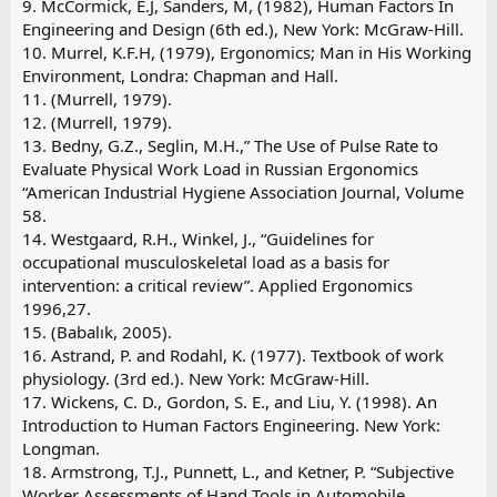
9. McCormick, E.J, Sanders, M, (1982), Human Factors In
Engineering and Design (6th ed.), New York: McGraw-Hill.
10. Murrel, K.F.H, (1979), Ergonomics; Man in His Working
Environment, Londra: Chapman and Hall.
11. (Murrell, 1979).
12. (Murrell, 1979).
13. Bedny, G.Z., Seglin, M.H.,” The Use of Pulse Rate to
Evaluate Physical Work Load in Russian Ergonomics
“American Industrial Hygiene Association Journal, Volume
58.
14. Westgaard, R.H., Winkel, J., “Guidelines for
occupational musculoskeletal load as a basis for
intervention: a critical review”. Applied Ergonomics
1996,27.
15. (Babalık, 2005).
16. Astrand, P. and Rodahl, K. (1977). Textbook of work
physiology. (3rd ed.). New York: McGraw-Hill.
17. Wickens, C. D., Gordon, S. E., and Liu, Y. (1998). An
Introduction to Human Factors Engineering. New York:
Longman.
18. Armstrong, T.J., Punnett, L., and Ketner, P. “Subjective
Worker Assessments of Hand Tools in Automobile