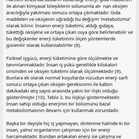
ile alınan kimyasal bileşiklerin solunumla alı- nan oksijen
aracılığıyla yakılması sonucu ortaya çıkmaktadır. Gıda
maddeleri ve oksijenin uğradığı bu değişim ‘metabolizma”
olarak bilinir. İnsanın enerji tüketimi; aldığı gıdaya,
tükettiği oksijene ve ortaya çıkan ısıya göre belirlenebilir ve
bu değişkenler enerji tüketimini ölçen yöntemlerde
güvenilir olarak kullanılabilirler (8).
Fiziksel işgücü, enerji tüketimine göre ölçülmekte ve
tanımlanmaktadır. İnsan iş yükü genellikle kilokalori
cinsinden ve oksijen tüketimi olarak ölçülmektedir (9).
Bunlara ek olarak normal koşullarda vücudun enerji sarfı
sonucu ortaya çıkan oksijen gereksinimi ile kalbin
dakikadaki atış sayısı arasında yakın bir ilişki olduğu
gösterilmiştir (10). Tablo 2. bu ilişkiyi göstermektedir.
İnsan sahip olduğu enerjinin bir bölümünü bazal
metabolizmasının devamı için kullanmak zorundadır.
Başka bir deyişle hiç iş yapmayan, dinlenme halinde-ki bir
insan, yalnız organlarının çalışması için bir enerji
harcamaktadır. Bundan artakalan enerji ise çalışma ve