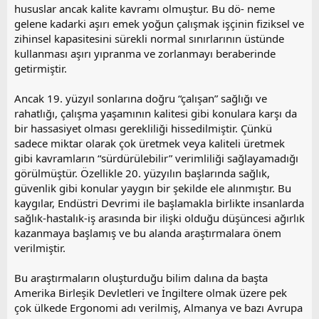
hususlar ancak kalite kavramı olmuştur. Bu dö- neme
gelene kadarki aşırı emek yoğun çalışmak işçinin fiziksel ve
zihinsel kapasitesini sürekli normal sınırlarının üstünde
kullanması aşırı yıpranma ve zorlanmayı beraberinde
getirmiştir.
Ancak 19. yüzyıl sonlarına doğru “çalışan” sağlığı ve
rahatlığı, çalışma yaşamının kalitesi gibi konulara karşı da
bir hassasiyet olması gerekliliği hissedilmiştir. Çünkü
sadece miktar olarak çok üretmek veya kaliteli üretmek
gibi kavramların “sürdürülebilir” verimliliği sağlayamadığı
görülmüştür. Özellikle 20. yüzyılın başlarında sağlık,
güvenlik gibi konular yaygın bir şekilde ele alınmıştır. Bu
kaygılar, Endüstri Devrimi ile başlamakla birlikte insanlarda
sağlık-hastalık-iş arasında bir ilişki olduğu düşüncesi ağırlık
kazanmaya başlamış ve bu alanda araştırmalara önem
verilmiştir.
Bu araştırmaların oluşturduğu bilim dalına da başta
Amerika Birleşik Devletleri ve İngiltere olmak üzere pek
çok ülkede Ergonomi adı verilmiş, Almanya ve bazı Avrupa