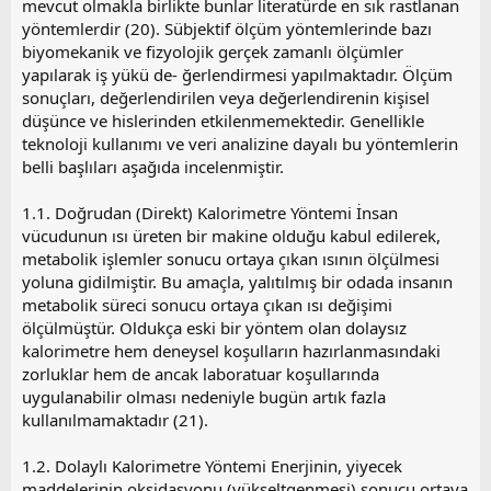
mevcut olmakla birlikte bunlar literatürde en sık rastlanan
yöntemlerdir (20). Sübjektif ölçüm yöntemlerinde bazı
biyomekanik ve fizyolojik gerçek zamanlı ölçümler
yapılarak iş yükü de- ğerlendirmesi yapılmaktadır. Ölçüm
sonuçları, değerlendirilen veya değerlendirenin kişisel
düşünce ve hislerinden etkilenmemektedir. Genellikle
teknoloji kullanımı ve veri analizine dayalı bu yöntemlerin
belli başlıları aşağıda incelenmiştir.
1.1. Doğrudan (Direkt) Kalorimetre Yöntemi İnsan
vücudunun ısı üreten bir makine olduğu kabul edilerek,
metabolik işlemler sonucu ortaya çıkan ısının ölçülmesi
yoluna gidilmiştir. Bu amaçla, yalıtılmış bir odada insanın
metabolik süreci sonucu ortaya çıkan ısı değişimi
ölçülmüştür. Oldukça eski bir yöntem olan dolaysız
kalorimetre hem deneysel koşulların hazırlanmasındaki
zorluklar hem de ancak laboratuar koşullarında
uygulanabilir olması nedeniyle bugün artık fazla
kullanılmamaktadır (21).
1.2. Dolaylı Kalorimetre Yöntemi Enerjinin, yiyecek
maddelerinin oksidasyonu (yükseltgenmesi) sonucu ortaya