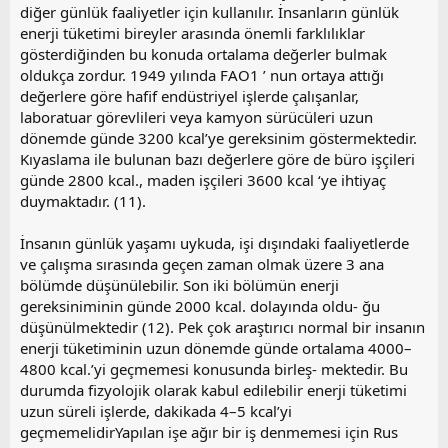
diğer günlük faaliyetler için kullanılır. İnsanların günlük
enerji tüketimi bireyler arasında önemli farklılıklar
gösterdiğinden bu konuda ortalama değerler bulmak
oldukça zordur. 1949 yılında FAO1 ’ nun ortaya attığı
değerlere göre hafif endüstriyel işlerde çalışanlar,
laboratuar görevlileri veya kamyon sürücüleri uzun
dönemde günde 3200 kcal’ye gereksinim göstermektedir.
Kıyaslama ile bulunan bazı değerlere göre de büro işçileri
günde 2800 kcal., maden işçileri 3600 kcal ‘ye ihtiyaç
duymaktadır. (11).
İnsanın günlük yaşamı uykuda, işi dışındaki faaliyetlerde
ve çalışma sırasında geçen zaman olmak üzere 3 ana
bölümde düşünülebilir. Son iki bölümün enerji
gereksiniminin günde 2000 kcal. dolayında oldu- ğu
düşünülmektedir (12). Pek çok araştırıcı normal bir insanın
enerji tüketiminin uzun dönemde günde ortalama 4000–
4800 kcal.’yi geçmemesi konusunda birleş- mektedir. Bu
durumda fizyolojik olarak kabul edilebilir enerji tüketimi
uzun süreli işlerde, dakikada 4–5 kcal’yi
geçmemelidirYapılan işe ağır bir iş denmemesi için Rus