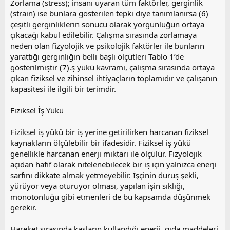
Zorlama (stress); insanı uyaran tüm faktörler, gerginlik
(strain) ise bunlara gösterilen tepki diye tanımlanırsa (6)
çeşitli gerginliklerin sonucu olarak yorgunluğun ortaya
çıkacağı kabul edilebilir. Çalışma sırasında zorlamaya
neden olan fizyolojik ve psikolojik faktörler ile bunların
yarattığı gerginliğin belli başlı ölçütleri Tablo 1’de
gösterilmiştir (7).ş yükü kavramı, çalışma sırasında ortaya
çıkan fiziksel ve zihinsel ihtiyaçların toplamıdır ve çalışanın
kapasitesi ile ilgili bir terimdir.
Fiziksel İş Yükü
Fiziksel iş yükü bir iş yerine getirilirken harcanan fiziksel
kaynakların ölçülebilir bir ifadesidir. Fiziksel iş yükü
genellikle harcanan enerji miktarı ile ölçülür. Fizyolojik
açıdan hafif olarak nitelenebilecek bir iş için yalnızca enerji
sarfını dikkate almak yetmeyebilir. İşçinin duruş şekli,
yürüyor veya oturuyor olması, yapılan işin sıklığı,
monotonluğu gibi etmenleri de bu kapsamda düşünmek
gerekir.
Hareket sırasında kasların kullandığı enerji, gıda maddeleri