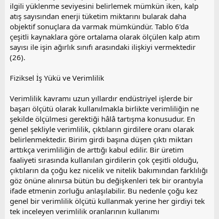
ilgili yüklenme seviyesini belirlemek mümkün iken, kalp
atış sayısından enerji tüketim miktarını bularak daha
objektif sonuçlara da varmak mümkündür. Tablo 6’da
çeşitli kaynaklara göre ortalama olarak ölçülen kalp atım
sayısı ile işin ağırlık sınıfı arasındaki ilişkiyi vermektedir
(26).
Fiziksel İş Yükü ve Verimlilik
Verimlilik kavramı uzun yıllardır endüstriyel işlerde bir
başarı ölçütü olarak kullanılmakla birlikte verimliliğin ne
şekilde ölçülmesi gerektiği hâlâ tartışma konusudur. En
genel şekliyle verimlilik, çıktıların girdilere oranı olarak
belirlenmektedir. Birim girdi başına düşen çıktı miktarı
arttıkça verimliliğin de arttığı kabul edilir. Bir üretim
faaliyeti sırasında kullanılan girdilerin çok çeşitli olduğu,
çıktıların da çoğu kez nicelik ve nitelik bakımından farklılığı
göz önüne alınırsa bütün bu değişkenleri tek bir orantıyla
ifade etmenin zorluğu anlaşılabilir. Bu nedenle çoğu kez
genel bir verimlilik ölçütü kullanmak yerine her girdiyi tek
tek inceleyen verimlilik oranlarının kullanımı