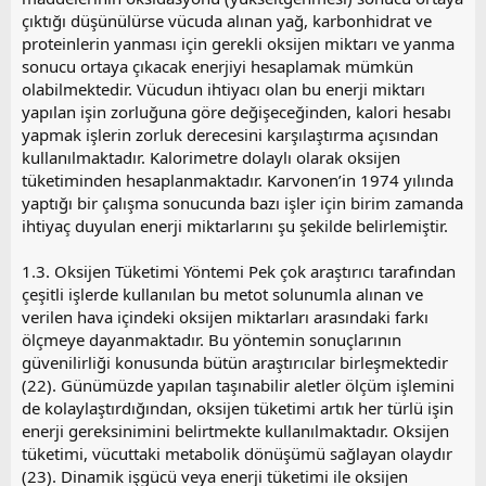
çıktığı düşünülürse vücuda alınan yağ, karbonhidrat ve
proteinlerin yanması için gerekli oksijen miktarı ve yanma
sonucu ortaya çıkacak enerjiyi hesaplamak mümkün
olabilmektedir. Vücudun ihtiyacı olan bu enerji miktarı
yapılan işin zorluğuna göre değişeceğinden, kalori hesabı
yapmak işlerin zorluk derecesini karşılaştırma açısından
kullanılmaktadır. Kalorimetre dolaylı olarak oksijen
tüketiminden hesaplanmaktadır. Karvonen’in 1974 yılında
yaptığı bir çalışma sonucunda bazı işler için birim zamanda
ihtiyaç duyulan enerji miktarlarını şu şekilde belirlemiştir.
1.3. Oksijen Tüketimi Yöntemi Pek çok araştırıcı tarafından
çeşitli işlerde kullanılan bu metot solunumla alınan ve
verilen hava içindeki oksijen miktarları arasındaki farkı
ölçmeye dayanmaktadır. Bu yöntemin sonuçlarının
güvenilirliği konusunda bütün araştırıcılar birleşmektedir
(22). Günümüzde yapılan taşınabilir aletler ölçüm işlemini
de kolaylaştırdığından, oksijen tüketimi artık her türlü işin
enerji gereksinimini belirtmekte kullanılmaktadır. Oksijen
tüketimi, vücuttaki metabolik dönüşümü sağlayan olaydır
(23). Dinamik işgücü veya enerji tüketimi ile oksijen