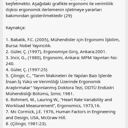
keşfetmektir. Aşağıdaki grafikte ergonomi ile verimlilik
ilişkisi ergonomik ilerlemenin işletmeye yararları
bakımından gösterilmektedir (29)
Kaynakça:
1. Babalık, F.C. (2005), Mühendisler için Ergonomi İşbilim,
Bursa: Nobel Yayıncılık.
2. Güler, Ç. (1997), Ergonomiye Giriş, Ankara:2001.
3. İncir, G., (1980), Ergonomi, Ankara: MPM Yayınları No:
240.
4. Güler, Ç. (1997:25)
5. Çilingir, C., “Tarım Makineleri ile Yapılan Bazı İşlerde
İnsan İş Yükü ve Verimliliği Üzerinde Ergonomik
Araştırmalar” Yayınlanmış Doktora Tezi, ODTÜ Endüstri
Mühendisliği Bölümü, İzmir, 1981.
6. Rohmert, W., Lauring W., “Heart Rate Variability and
Workload Measurement”, Ergonomics, 1973,16.
7. Mc Cormick, J.E. 1976, Human Factors in Engineering
and Design, USA, McGraw Hill.
8. (Çilingir, 1981:23).