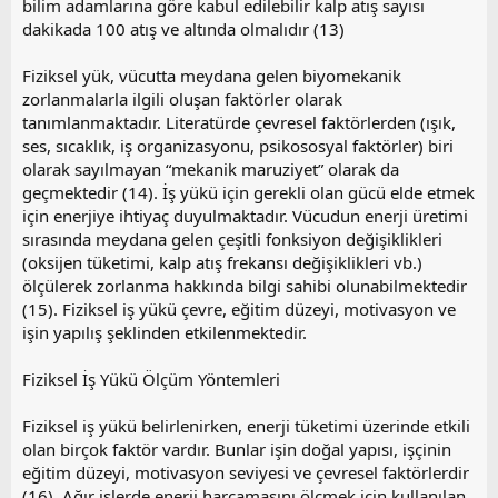
bilim adamlarına göre kabul edilebilir kalp atış sayısı
dakikada 100 atış ve altında olmalıdır (13)
Fiziksel yük, vücutta meydana gelen biyomekanik
zorlanmalarla ilgili oluşan faktörler olarak
tanımlanmaktadır. Literatürde çevresel faktörlerden (ışık,
ses, sıcaklık, iş organizasyonu, psikososyal faktörler) biri
olarak sayılmayan “mekanik maruziyet” olarak da
geçmektedir (14). İş yükü için gerekli olan gücü elde etmek
için enerjiye ihtiyaç duyulmaktadır. Vücudun enerji üretimi
sırasında meydana gelen çeşitli fonksiyon değişiklikleri
(oksijen tüketimi, kalp atış frekansı değişiklikleri vb.)
ölçülerek zorlanma hakkında bilgi sahibi olunabilmektedir
(15). Fiziksel iş yükü çevre, eğitim düzeyi, motivasyon ve
işin yapılış şeklinden etkilenmektedir.
Fiziksel İş Yükü Ölçüm Yöntemleri
Fiziksel iş yükü belirlenirken, enerji tüketimi üzerinde etkili
olan birçok faktör vardır. Bunlar işin doğal yapısı, işçinin
eğitim düzeyi, motivasyon seviyesi ve çevresel faktörlerdir
(16). Ağır işlerde enerji harcamasını ölçmek için kullanılan