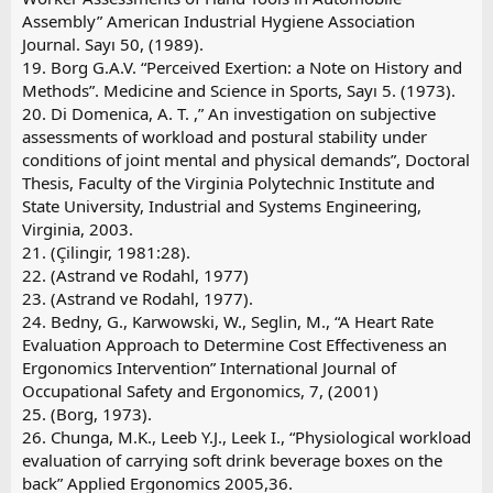
Assembly” American Industrial Hygiene Association
Journal. Sayı 50, (1989).
19. Borg G.A.V. “Perceived Exertion: a Note on History and
Methods”. Medicine and Science in Sports, Sayı 5. (1973).
20. Di Domenica, A. T. ,” An investigation on subjective
assessments of workload and postural stability under
conditions of joint mental and physical demands”, Doctoral
Thesis, Faculty of the Virginia Polytechnic Institute and
State University, Industrial and Systems Engineering,
Virginia, 2003.
21. (Çilingir, 1981:28).
22. (Astrand ve Rodahl, 1977)
23. (Astrand ve Rodahl, 1977).
24. Bedny, G., Karwowski, W., Seglin, M., “A Heart Rate
Evaluation Approach to Determine Cost Effectiveness an
Ergonomics Intervention” International Journal of
Occupational Safety and Ergonomics, 7, (2001)
25. (Borg, 1973).
26. Chunga, M.K., Leeb Y.J., Leek I., “Physiological workload
evaluation of carrying soft drink beverage boxes on the
back” Applied Ergonomics 2005,36.