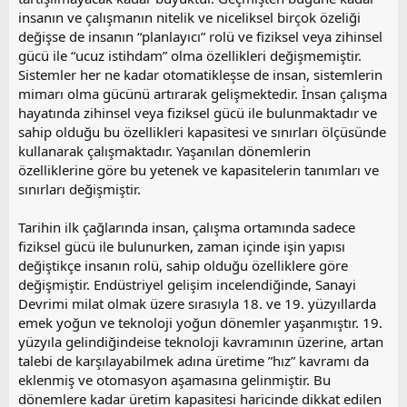
insanın ve çalışmanın nitelik ve niceliksel birçok özeliği
değişse de insanın “planlayıcı” rolü ve fiziksel veya zihinsel
gücü ile “ucuz istihdam” olma özellikleri değişmemiştir.
Sistemler her ne kadar otomatikleşse de insan, sistemlerin
mimarı olma gücünü artırarak gelişmektedir. İnsan çalışma
hayatında zihinsel veya fiziksel gücü ile bulunmaktadır ve
sahip olduğu bu özellikleri kapasitesi ve sınırları ölçüsünde
kullanarak çalışmaktadır. Yaşanılan dönemlerin
özelliklerine göre bu yetenek ve kapasitelerin tanımları ve
sınırları değişmiştir.
Tarihin ilk çağlarında insan, çalışma ortamında sadece
fiziksel gücü ile bulunurken, zaman içinde işin yapısı
değiştikçe insanın rolü, sahip olduğu özelliklere göre
değişmiştir. Endüstriyel gelişim incelendiğinde, Sanayi
Devrimi milat olmak üzere sırasıyla 18. ve 19. yüzyıllarda
emek yoğun ve teknoloji yoğun dönemler yaşanmıştır. 19.
yüzyıla gelindiğindeise teknoloji kavramının üzerine, artan
talebi de karşılayabilmek adına üretime ”hız” kavramı da
eklenmiş ve otomasyon aşamasına gelinmiştir. Bu
dönemlere kadar üretim kapasitesi haricinde dikkat edilen