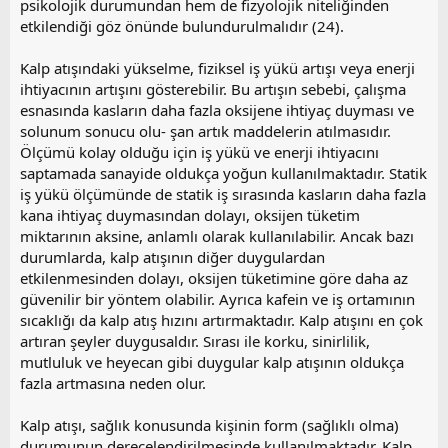
psikolojik durumundan hem de fizyolojik niteliğinden
etkilendiği göz önünde bulundurulmalıdır (24).
Kalp atışındaki yükselme, fiziksel iş yükü artışı veya enerji
ihtiyacının artışını gösterebilir. Bu artışın sebebi, çalışma
esnasında kasların daha fazla oksijene ihtiyaç duyması ve
solunum sonucu olu- şan artık maddelerin atılmasıdır.
Ölçümü kolay olduğu için iş yükü ve enerji ihtiyacını
saptamada sanayide oldukça yoğun kullanılmaktadır. Statik
iş yükü ölçümünde de statik iş sırasında kasların daha fazla
kana ihtiyaç duymasından dolayı, oksijen tüketim
miktarının aksine, anlamlı olarak kullanılabilir. Ancak bazı
durumlarda, kalp atışının diğer duygulardan
etkilenmesinden dolayı, oksijen tüketimine göre daha az
güvenilir bir yöntem olabilir. Ayrıca kafein ve iş ortamının
sıcaklığı da kalp atış hızını artırmaktadır. Kalp atışını en çok
artıran şeyler duygusaldır. Sırası ile korku, sinirlilik,
mutluluk ve heyecan gibi duygular kalp atışının oldukça
fazla artmasına neden olur.
Kalp atışı, sağlık konusunda kişinin form (sağlıklı olma)
durumunun derecelendirilmesinde kullanılmaktadır. Kalp