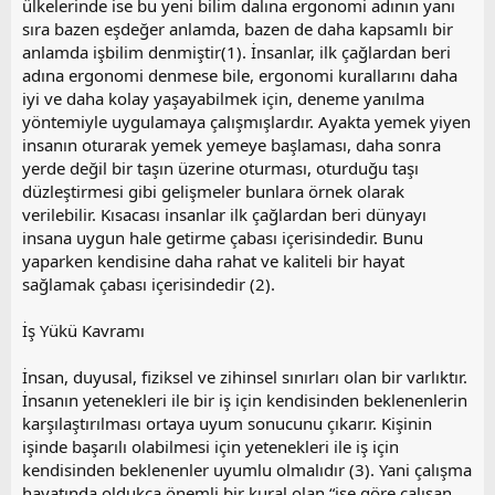
ülkelerinde ise bu yeni bilim dalına ergonomi adının yanı
sıra bazen eşdeğer anlamda, bazen de daha kapsamlı bir
anlamda işbilim denmiştir(1). İnsanlar, ilk çağlardan beri
adına ergonomi denmese bile, ergonomi kurallarını daha
iyi ve daha kolay yaşayabilmek için, deneme yanılma
yöntemiyle uygulamaya çalışmışlardır. Ayakta yemek yiyen
insanın oturarak yemek yemeye başlaması, daha sonra
yerde değil bir taşın üzerine oturması, oturduğu taşı
düzleştirmesi gibi gelişmeler bunlara örnek olarak
verilebilir. Kısacası insanlar ilk çağlardan beri dünyayı
insana uygun hale getirme çabası içerisindedir. Bunu
yaparken kendisine daha rahat ve kaliteli bir hayat
sağlamak çabası içerisindedir (2).
İş Yükü Kavramı
İnsan, duyusal, fiziksel ve zihinsel sınırları olan bir varlıktır.
İnsanın yetenekleri ile bir iş için kendisinden beklenenlerin
karşılaştırılması ortaya uyum sonucunu çıkarır. Kişinin
işinde başarılı olabilmesi için yetenekleri ile iş için
kendisinden beklenenler uyumlu olmalıdır (3). Yani çalışma
hayatında oldukça önemli bir kural olan “işe göre çalışan