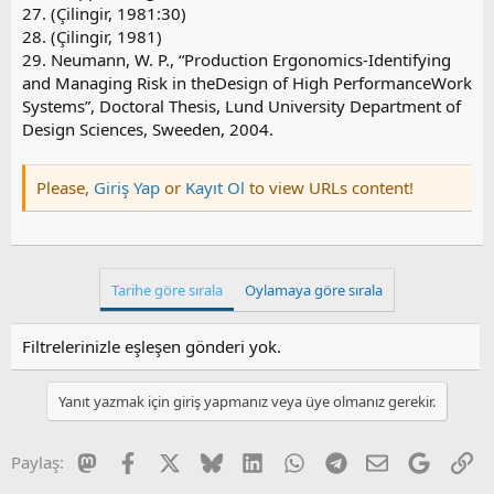
27. (Çilingir, 1981:30)
28. (Çilingir, 1981)
29. Neumann, W. P., “Production Ergonomics-Identifying
and Managing Risk in theDesign of High PerformanceWork
Systems”, Doctoral Thesis, Lund University Department of
Design Sciences, Sweeden, 2004.
Please,
Giriş Yap
or
Kayıt Ol
to view URLs content!
Tarihe göre sırala
Oylamaya göre sırala
Filtrelerinizle eşleşen gönderi yok.
Yanıt yazmak için giriş yapmanız veya üye olmanız gerekir.
Mastodon
Facebook
X
Bluesky
LinkedIn
WhatsApp
Telegram
E-posta
Google
Li
Paylaş: