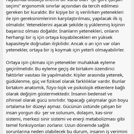
seçimi” ergonomik sınırlar açısından da tercih edilmesi
gereken bir kuraldır. Bir kişiye bir iş verilirken yetenekleri
ile işin gereksinimlerinin karşılaştırılması, yapılacak ilk iş
olmalıdır. Yeteneklerini aşacak şekilde iş yüklenmiş kişinin
başarısız olması doğaldır. İnanların yetenekleri, onların
herhangi bir iş için ortaya koyabilecekleri en yüksek
kapasiteyle doğrudan ilişkilidir. Ancak o an için var olan
yetenekler, ortaya bir iş koymak için yeterli olmayabilirler.
Ortaya işin çıkması için yetenekler muhakkak eyleme
geçirilmelidir. Bu eyleme geçiş de birtakım özendirici
faktörler vasıtası ile yapılmalıdır. Kişiler arasında yetenek,
güdülenme, güç ve fiziksel olarak farklılıklar vardır. Bunlar
birtakım anatomik, fizyo-lojik ve psikolojik etkenlere bağlı
olarak değişim göstermektedir. İnsanın bedensel ve
zihinsel olarak gücü sınırlıdır. Yapacağı çalışmalar gün boyu
ortalama bir düzeyi aşmaz. Gücünün üstünde çalışan bir
insan yorgun dü- şer ve solunum, dolaşım, kas-sinir
sistemi, merkezi sinir sistemi ve enerji metabolizması gibi
temel fonksiyonları zorlanır. Uzun dönemde sağlık
sorunlarına neden olabilecek bu durum, insanın iş verimini