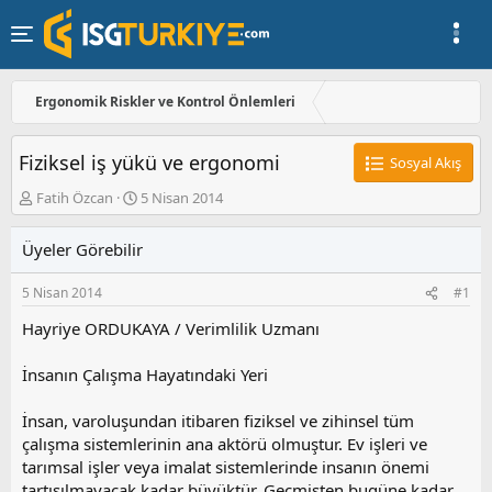
Ergonomik Riskler ve Kontrol Önlemleri
Fiziksel iş yükü ve ergonomi
Sosyal Akış
K
B
Fatih Özcan
5 Nisan 2014
o
a
n
ş
Üyeler Görebilir
u
l
y
a
5 Nisan 2014
#1
u
n
b
g
Hayriye ORDUKAYA / Verimlilik Uzmanı
a
ı
ş
ç
İnsanın Çalışma Hayatındaki Yeri
l
t
a
a
t
r
İnsan, varoluşundan itibaren fiziksel ve zihinsel tüm
a
i
çalışma sistemlerinin ana aktörü olmuştur. Ev işleri ve
n
h
tarımsal işler veya imalat sistemlerinde insanın önemi
i
tartışılmayacak kadar büyüktür. Geçmişten bugüne kadar