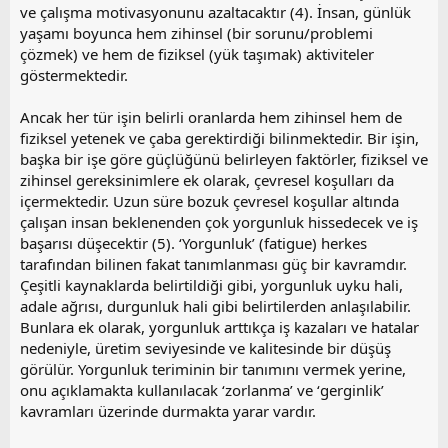
ve çalışma motivasyonunu azaltacaktır (4). İnsan, günlük
yaşamı boyunca hem zihinsel (bir sorunu/problemi
çözmek) ve hem de fiziksel (yük taşımak) aktiviteler
göstermektedir.
Ancak her tür işin belirli oranlarda hem zihinsel hem de
fiziksel yetenek ve çaba gerektirdiği bilinmektedir. Bir işin,
başka bir işe göre güçlüğünü belirleyen faktörler, fiziksel ve
zihinsel gereksinimlere ek olarak, çevresel koşulları da
içermektedir. Uzun süre bozuk çevresel koşullar altında
çalışan insan beklenenden çok yorgunluk hissedecek ve iş
başarısı düşecektir (5). ‘Yorgunluk’ (fatigue) herkes
tarafından bilinen fakat tanımlanması güç bir kavramdır.
Çeşitli kaynaklarda belirtildiği gibi, yorgunluk uyku hali,
adale ağrısı, durgunluk hali gibi belirtilerden anlaşılabilir.
Bunlara ek olarak, yorgunluk arttıkça iş kazaları ve hatalar
nedeniyle, üretim seviyesinde ve kalitesinde bir düşüş
görülür. Yorgunluk teriminin bir tanımını vermek yerine,
onu açıklamakta kullanılacak ‘zorlanma’ ve ‘gerginlik’
kavramları üzerinde durmakta yarar vardır.