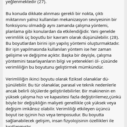
yeğlenmektedir (27).
Bu konuda dikkate alınması gerekli bir nokta, çıktı
miktarının yalnız kullanılan mekanizasyon seviyesinin bir
fonksiyonu olmadığı aynı zamanda çalışma yöntemi,
planlama gibi konulardan da etkilendiğidir. Yani genelde
verimlilik üç boyutlu bir kavram olarak düşünülebilir. (28).
Bu boyutlardan birini işin yapılış yöntemi oluşturmaktadır.
Bir işin yapılmasında kullanılan yöntem ise her zaman
gelişime ve değişime açıktır. Başka bir deyişle, çalışma
yöntemini tasarlayanların bilgi ve yetenekleri öl- çüsünde
verimliliğin bu boyutunu geliştirmek mümkündür.
Verimliliğin ikinci boyutu olarak fiziksel olanaklar dü-
şünülebilir. Bu tür olanaklar, parasal ve teknik nedenlerle
ancak belirli ölçülerde geliştirilebilirler. Bir makinenin en
yüksek çalışma hızı ve kapasitesi fazla değiştirilemez,çünkü
böyle bir değişikliğin maliyeti genellikle çok yüksek veya
değişim imkânsız olabilir. Verimliliği etkileyen üçüncü
boyut ise işçinin hızı veya temposudur. Bu boyutta
sağlanabilecek gelişim, insan fizyolojisinin özellikleri ile
kısıtlanmıştır.