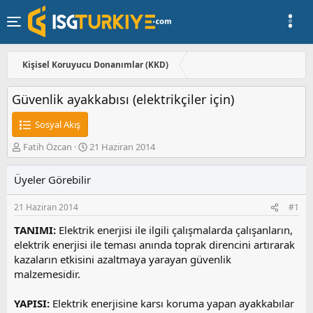
Kişisel Koruyucu Donanımlar (KKD)
Güvenlik ayakkabısı (elektrikçiler için)
Sosyal Akış
K
B
Fatih Özcan
21 Haziran 2014
o
a
n
ş
Üyeler Görebilir
u
l
y
a
21 Haziran 2014
#1
u
n
b
g
TANIMI:
Elektrik enerjisi ile ilgili çalışmalarda çalışanların,
a
ı
elektrik enerjisi ile teması anında toprak direncini artırarak
ş
ç
kazaların etkisini azaltmaya yarayan güvenlik
l
t
a
a
malzemesidir.
t
r
a
i
YAPISI:
Elektrik enerjisine karsı koruma yapan ayakkabılar
n
h