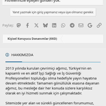
Filtrelerinizle eşleşen gönderi yok.
Yanıt yazmak için giriş yapmanız veya üye olmanız gerekir.
Mastodon
Facebook
X
Bluesky
LinkedIn
WhatsApp
Telegram
E-posta
Google
Li
Paylaş:
Kişisel Koruyucu Donanımlar (KKD)
HAKKIMIZDA
2013 yılında kurulan çevrimiçi ağımız, Türkiye'nin en
kapsamlı ve en aktif İşçi Sağlığı ve İş Güvenliği
Profesyonelleri topluluğu olma hedefiyle yayın hayatına
devam etmektedir. Tamamen gönüllülük esasına dayanan
ağımız, bu mesleğe dair her konuda sizlere karşılıksız
olarak en iyi hizmeti sunmak için çalışmaktadır.
Sitemizde yer alan ve sürekli güncellenen forumumuz,