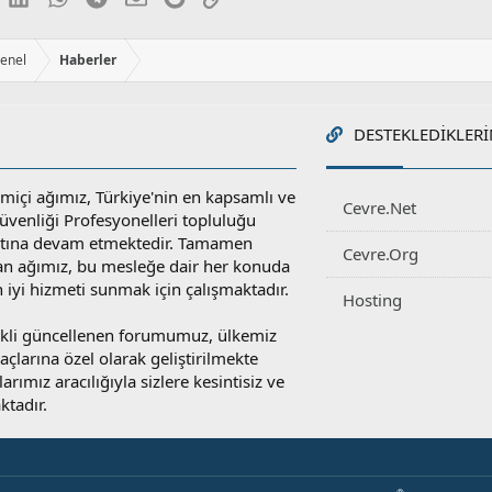
r
:
Genel
Haberler
DESTEKLEDIKLERI
miçi ağımız, Türkiye'nin en kapsamlı ve
Cevre.Net
 Güvenliği Profesyonelleri topluluğu
atına devam etmektedir. Tamamen
Cevre.Org
an ağımız, bu mesleğe dair her konuda
en iyi hizmeti sunmak için çalışmaktadır.
Hosting
rekli güncellenen forumumuz, ülkemiz
yaçlarına özel olarak geliştirilmekte
rımız aracılığıyla sizlere kesintisiz ve
ktadır.