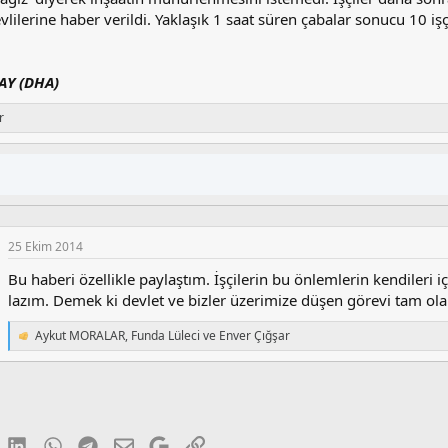
evlilerine haber verildi. Yaklaşık 1 saat süren çabalar sonucu 10 işçi
AY (DHA)
r
25 Ekim 2014
Bu haberi özellikle paylaştım. İşçilerin bu önlemlerin kendile
lazım. Demek ki devlet ve bizler üzerimize düşen görevi tam ol
Aykut MORALAR
,
Funda Lüleci
ve
Enver Çığşar
T
e
p
k
i
l
e
luesky
LinkedIn
WhatsApp
Telegram
E-posta
Google
Link