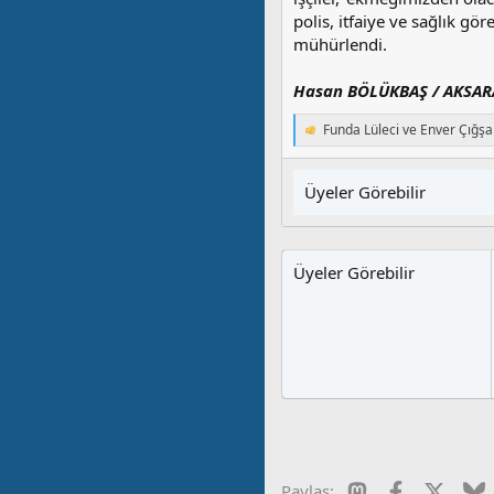
polis, itfaiye ve sağlık gör
mühürlendi.
Hasan BÖLÜKBAŞ / AKSAR
Funda Lüleci
ve
Enver Çığşa
T
e
p
k
Üyeler Görebilir
i
l
e
r
Üyeler Görebilir
:
Mastodon
Facebook
X
B
Paylaş: