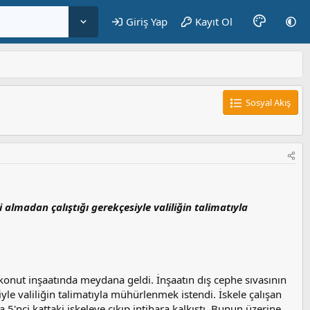
Giriş Yap
Kayıt Ol
Sosyal Akış
 almadan çalıştığı gerekçesiyle valiliğin talimatıyla
konut inşaatında meydana geldi. İnşaatın dış cephe sıvasının
yle valiliğin talimatıyla mühürlenmek istendi. İskele çalışan
5'nci kattaki iskeleye çıkıp intihara kalkıştı. Bunun üzerine