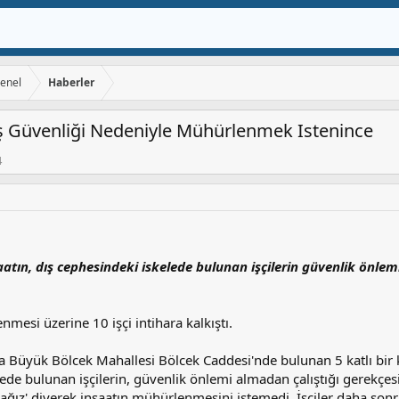
Genel
Haberler
Iş Güvenliği Nedeniyle Mühürlenmek Istenince
4
aatın, dış cephesindeki iskelede bulunan işçilerin güvenlik önlemi
mesi üzerine 10 işçi intihara kalkıştı.
da Büyük Bölcek Mahallesi Bölcek Caddesi'nde bulunan 5 katlı bir 
lede bulunan işçilerin, güvenlik önlemi almadan çalıştığı gerekçesi
ağız' diyerek inşaatın mühürlenmesini istemedi. İşçiler daha sonra 