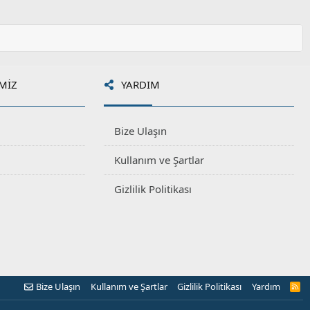
MIZ
YARDIM
Bize Ulaşın
Kullanım ve Şartlar
Gizlilik Politikası
Bize Ulaşın
Kullanım ve Şartlar
Gizlilik Politikası
Yardım
R
S
S