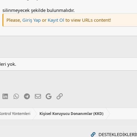
silinmeyecek şekilde bulunmalıdır.
Please,
Giriş Yap
or
Kayıt Ol
to view URLs content!
deri yok.
luesky
LinkedIn
WhatsApp
Telegram
E-posta
Google
Link
 Kontrol Yöntemleri
Kişisel Koruyucu Donanımlar (KKD)
DESTEKLEDIKLERI