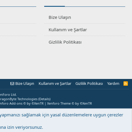
Bize Ulaşın
Kullanım ve Şartlar
Gizlilik Politikası
Bize Ulaşın
Kullanım ve Şartlar
Gizlilik Politikası
Yardım
R
S
S
enForo Ltd.
ragonByte Technologies
(
Details
)
nforo Add-ons
© by ©XenTR
|
Xenforo Theme
© by ©XenTR
ş yapmanızı sağlamak için yasal düzenlemelere uygun çerezler
na izin veriyorsunuz.