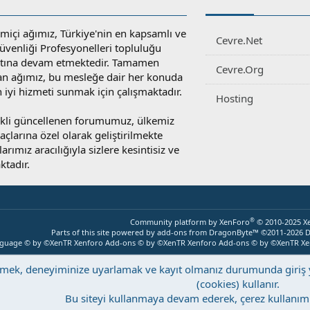
miçi ağımız, Türkiye'nin en kapsamlı ve
Cevre.Net
 Güvenliği Profesyonelleri topluluğu
atına devam etmektedir. Tamamen
Cevre.Org
an ağımız, bu mesleğe dair her konuda
en iyi hizmeti sunmak için çalışmaktadır.
Hosting
rekli güncellenen forumumuz, ülkemiz
yaçlarına özel olarak geliştirilmekte
rımız aracılığıyla sizlere kesintisiz ve
ktadır.
®
Community platform by XenForo
© 2010-2025 X
Parts of this site powered by
add-ons from DragonByte™
©2011-2026
D
nguage © by ©XenTR
Xenforo Add-ons
© by ©XenTR
Xenforo Add-ons
© by ©XenTR
Xe
eştirmek, deneyiminize uyarlamak ve kayıt olmanız durumunda giri
(cookies) kullanır.
Bu siteyi kullanmaya devam ederek, çerez kullanımı