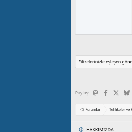
Filtrelerinizle eşleşen gön
Mastodon
Facebook
X
B
Paylaş:
Forumlar
Tehlikeler ve
HAKKIMIZDA