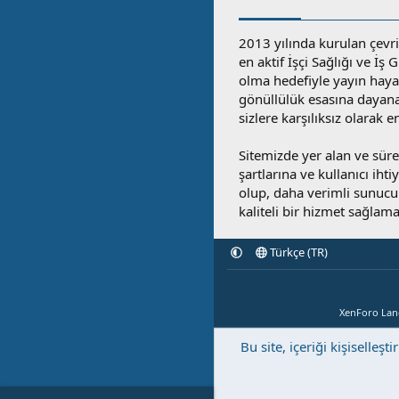
2013 yılında kurulan çevri
en aktif İşçi Sağlığı ve İş
olma hedefiyle yayın hay
gönüllülük esasına dayan
sizlere karşılıksız olarak 
Sitemizde yer alan ve sü
şartlarına ve kullanıcı ihti
olup, daha verimli sunucula
kaliteli bir hizmet sağlama
Türkçe (TR)
XenForo La
Bu site, içeriği kişisell