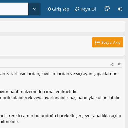
Giriş Yap
Kayıt Ol
Sosyal Akış
#1
 zararlı ışınlardan, kıvılcımlardan ve sıçrayan çapaklardan
avim hafif malzemeden imal edilmelidir.
 monte olabilecek veya ayarlanabilir baş bandıyla kullanılabilir
li, renkli camın bulunduğu hareketli çerçeve rahatlıkla açılıp
bilmelidir.