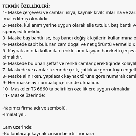
TEKNİK ÖZELLİKLERİ:
1- Maske çerçevesi ve camları ısıya, kaynak kıvılcımlarına ve za
imal edilmiş olmalıdır.
2- Maske, kullanım yerine uygun olarak elle tutulur, baş bantlı v
sipariş edilmelidir.
3- Maske baş bantlı ise, baş bandı değişik kişilerin kullanımına 
4- Maskede sabit bulunan cam doğal ve net görüntü vermelidir.
5- Kaynak anında kullanılan renkli camı taşıyan hareketli çerçev
olmalıdır.
6- Maskede bulunan şeffaf ve renkli camlar gerektiğinde kolaylıkl
7- Maskede ve camlar üzerinde çizik, çatlak ve görüntüyü engel
8- Maske alınırken, yapılacak kaynak türüne göre numaralı camlar
9- Her maske ayrı ambalaj içerisinde olmalıdır.
10- Maskeler TS 6860 ta belirtilen özelliklere uygun olmalıdır.
11- Maske üzerinde;
-Yapımcı firma adı ve sembolü,
-İmalat yılı,
Cam üzerinde;
-Kullanılacağı kaynak cinsini belirtir numara