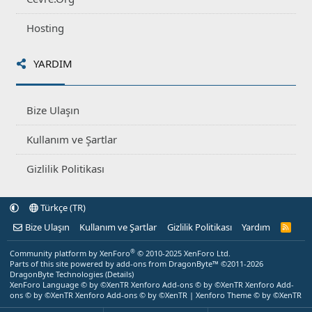
Hosting
YARDIM
Bize Ulaşın
Kullanım ve Şartlar
Gizlilik Politikası
Türkçe (TR)
Bize Ulaşın
Kullanım ve Şartlar
Gizlilik Politikası
Yardım
R
S
S
®
Community platform by XenForo
© 2010-2025 XenForo Ltd.
Parts of this site powered by
add-ons from DragonByte™
©2011-2026
DragonByte Technologies
(
Details
)
XenForo Language © by ©XenTR
Xenforo Add-ons
© by ©XenTR
Xenforo Add-
ons
© by ©XenTR
Xenforo Add-ons
© by ©XenTR
|
Xenforo Theme
© by ©XenTR