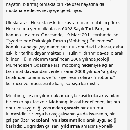
hayatını bitirmiş olmakla birlikte özel hayatına da
müdahale edecek seviyeye gelebiliyor.
Uluslararası Hukukta eski bir kavram olan mobbing, Türk
Hukukunda yerini ilk olarak 6098 Sayılı Türk Borçlar
Kanunu ile almış. Öncesinde, 19 Mart 2011 tarihinde ise
“İşyerlerinde Psikolojik Tacizin (Mobbing) Önlenmesi”
konulu Genelge yayınlanmıştır. Bu konudaki ilk karar, daha
eski bir tarihe dayanmaktadır: “Tülin Yıldırım” davası olarak
bilinen, Tülin Yıldırım tarafından 2006 yılında Jeoloji
Mühendisleri Odasına karşı mobbing nedeniyle açılan
tazminat davasından verilen karar 2008 yılında Yargıtay
tarafından onanmış ve Türkiye resmi olarak “mobbing”
kelimesi ve müessesi ile karşı karşıya kalmıştır.
Mobbing, insanı yıldırmak amacıyla kasıtlı olarak yapılan
bir psikolojik tacizdir. Mobbing ile asıl hedeflenen, kişinin
onur ve saygınlığı yönünden
çaresiz
bir duruma
itilmesidir. Bir veya birkaç çalışanın ya da işverenin, bir
çalışan üzerinde
planlı ve sistematik
olarak uyguladığı
baskıdır. Doğrudan çalışanı
yıldırma
amacına yönelik