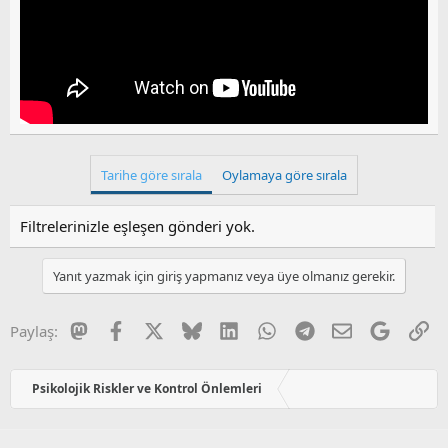
Tarihe göre sırala
Oylamaya göre sırala
Filtrelerinizle eşleşen gönderi yok.
Yanıt yazmak için giriş yapmanız veya üye olmanız gerekir.
Mastodon
Facebook
X
Bluesky
LinkedIn
WhatsApp
Telegram
E-posta
Google
Li
Paylaş:
Psikolojik Riskler ve Kontrol Önlemleri