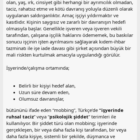
olan, yaş, ırk, cinsiyet gibi herhangi bir ayrımcılık olmadan,
taciz, rahatsız etme ve kötü davranış yoluyla düzenli olarak
uygulanan saldırganlıktır. Amaç işçiyi yıldırmaktır ve
kasıtlıdır. Kişinin saygısız ve zararlı bir davranışın hedefi
olmasıyla başlar. Genellikle işveren veya işveren vekili
tarafından, çalışana işçilik haklarını ödememek, bu baskılar
sonucu işçinin işten ayrılmasını sağlayarak kıdem-ihbar
tazminatı ile işe iade davası gibi şirket açısından büyük bir
mali riskten kurtulmak amacıyla uygulandığı görülür.
İşyerinde/çalışma ortamında;
Belirli bir kişiyi hedef alan,
Uzun süre devam eden,
Olumsuz davranışlar,
bütününü ifade eden “mobbing”, Türkçe’de
“işyerinde
ruhsal taciz
” veya “
psikolojik şiddet
” terimleri ile
kullanılıyor. Bir şiddet türü olan mobbing; işyerinde
gerçekleşen, bir veya daha fazla kişi tarafından, bir veya
daha fazla kişiye, sistemli bir şekilde, düşmanca ve