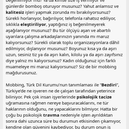
beğenilmiyor mu? Ya da kimse size iş vermiyor ve
günlerdir bomboş oturuyor musunuz? Yahut anlamsız ve
kalitesiz
işleri yapmak zorunda mı bırakılıyorsunuz?
Sürekli horlanıyor, bağırılıyor, telefonla rahatsız ediliyor,
sıklıkla
eleştiriliyor
, yaptığınız iş beğenilmeyerek
aşağılanıyor musunuz? Bu tür ölçüyü aşan ve abartılı
uyarılara çalışma arkadaşlarınızın yanında mı maruz
kalıyorsunuz? Sürekli olarak toplu organizasyonlara dâhil
edilmiyor, dışlanıyor musunuz? Boyunuz kısa ya da aşırı
uzun, sesiniz tiz ya da aşırı kalın, kilolu ya da aşırı zayıfsınız
diye yalnız mı kalıyorsunuz? Kadın olduğunuz için farklı
muameleye mi maruz kalıyorsunuz? Siz de bir mobbing
mağdurusunuz.
Mobbing, Türk Dil Kurumu’nun tanımlaması ile “
Bezdiri
”,
Türkiye’de ne işveren ne de çalışan tarafından yeterince
biliniyor. Pek çok insan işyerlerinde
psikolojik tacize
uğramasına rağmen nereye başvuracaklarını, ne tür
haklarının olduğunu, ne yapacaklarını bilmiyor. Hatta bir
çoğu bu psikolojik
travma
nedeniyle işten ayrıldıktan
sonra dahi uzunca süre bu durumun etkisinden çıkamıyor,
kendine olan güvenini kaybediyor, bu durum onun iş