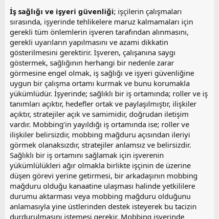
İş sağlığı ve işyeri güvenliği
; işçilerin çalışmaları
sırasında, işyerinde tehlikelere maruz kalmamaları için
gerekli tüm önlemlerin işveren tarafından alınmasını,
gerekli uyarıların yapılmasını ve azami dikkatin
gösterilmesini gerektirir. İşveren, çalışanına saygı
göstermek, sağlığının herhangi bir nedenle zarar
görmesine engel olmak, iş sağlığı ve işyeri güvenliğine
uygun bir çalışma ortamı kurmak ve bunu korumakla
yükümlüdür. İşyerinde; sağlıklı bir iş ortamında; roller ve iş
tanımları açıktır, hedefler ortak ve paylaşılmıştır, ilişkiler
açıktır, stratejiler açık ve samimidir, doğrudan iletişim
vardır. Mobbing’in yayıldığı iş ortamında ise; roller ve
ilişkiler belirsizdir, mobbing mağduru açısından ileriyi
görmek olanaksızdır, stratejiler anlamsız ve belirsizdir.
Sağlıklı bir iş ortamını sağlamak için işverenin
yükümlülükleri ağır olmakla birlikte işçinin de üzerine
düşen görevi yerine getirmesi, bir arkadaşının mobbing
mağduru olduğu kanaatine ulaşması halinde yetkililere
durumu aktarması veya mobbing mağduru olduğunu
anlamasıyla yine üstlerinden destek isteyerek bu tacizin
durdurulmasını istemesi gerekir. Mobbing işyerinde