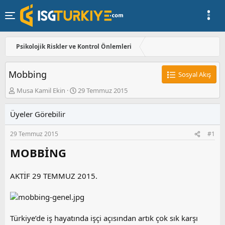
Psikolojik Riskler ve Kontrol Önlemleri
Mobbing
Sosyal Akış
K
B
Musa Kamil Ekin
29 Temmuz 2015
o
a
n
ş
Üyeler Görebilir
u
l
y
a
29 Temmuz 2015
#1
u
n
b
g
MOBBİNG
a
ı
ş
ç
l
t
AKTİF 29 TEMMUZ 2015.
a
a
t
r
a
i
n
h
i
Türkiye’de iş hayatında işçi açısından artık çok sık karşı