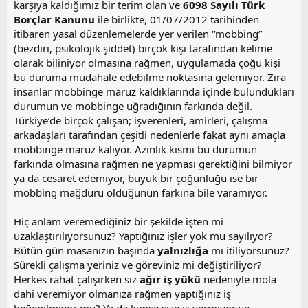
karşıya kaldığımız bir terim olan ve
6098 Sayılı Türk
Borçlar Kanunu
ile birlikte, 01/07/2012 tarihinden
itibaren yasal düzenlemelerde yer verilen “mobbing”
(bezdiri, psikolojik şiddet) birçok kişi tarafından kelime
olarak biliniyor olmasına rağmen, uygulamada çoğu kişi
bu duruma müdahale edebilme noktasına gelemiyor. Zira
insanlar mobbinge maruz kaldıklarında içinde bulundukları
durumun ve mobbinge uğradığının farkında değil.
Türkiye’de birçok çalışan; işverenleri, amirleri, çalışma
arkadaşları tarafından çeşitli nedenlerle fakat aynı amaçla
mobbinge maruz kalıyor. Azınlık kısmı bu durumun
farkında olmasına rağmen ne yapması gerektiğini bilmiyor
ya da cesaret edemiyor, büyük bir çoğunluğu ise bir
mobbing mağduru olduğunun farkına bile varamıyor.
Hiç anlam veremediğiniz bir şekilde işten mi
uzaklaştırılıyorsunuz? Yaptığınız işler yok mu sayılıyor?
Bütün gün masanızın başında
yalnızlığa
mı itiliyorsunuz?
Sürekli çalışma yeriniz ve göreviniz mi değiştiriliyor?
Herkes rahat çalışırken siz
ağır iş yükü
nedeniyle mola
dahi veremiyor olmanıza rağmen yaptığınız iş