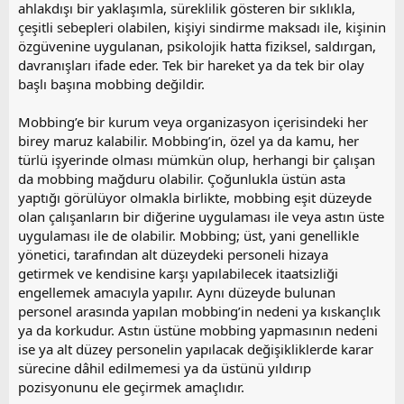
ahlakdışı bir yaklaşımla, süreklilik gösteren bir sıklıkla,
çeşitli sebepleri olabilen, kişiyi sindirme maksadı ile, kişinin
özgüvenine uygulanan, psikolojik hatta fiziksel, saldırgan,
davranışları ifade eder. Tek bir hareket ya da tek bir olay
başlı başına mobbing değildir.
Mobbing’e bir kurum veya organizasyon içerisindeki her
birey maruz kalabilir. Mobbing’in, özel ya da kamu, her
türlü işyerinde olması mümkün olup, herhangi bir çalışan
da mobbing mağduru olabilir. Çoğunlukla üstün asta
yaptığı görülüyor olmakla birlikte, mobbing eşit düzeyde
olan çalışanların bir diğerine uygulaması ile veya astın üste
uygulaması ile de olabilir. Mobbing; üst, yani genellikle
yönetici, tarafından alt düzeydeki personeli hizaya
getirmek ve kendisine karşı yapılabilecek itaatsizliği
engellemek amacıyla yapılır. Aynı düzeyde bulunan
personel arasında yapılan mobbing’in nedeni ya kıskançlık
ya da korkudur. Astın üstüne mobbing yapmasının nedeni
ise ya alt düzey personelin yapılacak değişikliklerde karar
sürecine dâhil edilmemesi ya da üstünü yıldırıp
pozisyonunu ele geçirmek amaçlıdır.