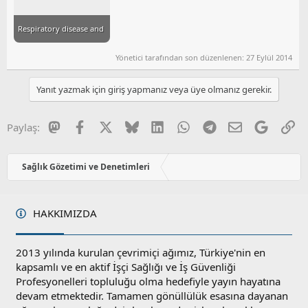
Respiratory disease and mining.pdf
Yönetici tarafından son düzenlenen:
27 Eylül 2014
Yanıt yazmak için giriş yapmanız veya üye olmanız gerekir.
Mastodon
Facebook
X
Bluesky
LinkedIn
WhatsApp
Telegram
E-posta
Google
Li
Paylaş:
Sağlık Gözetimi ve Denetimleri
HAKKIMIZDA
2013 yılında kurulan çevrimiçi ağımız, Türkiye'nin en
kapsamlı ve en aktif İşçi Sağlığı ve İş Güvenliği
Profesyonelleri topluluğu olma hedefiyle yayın hayatına
devam etmektedir. Tamamen gönüllülük esasına dayanan