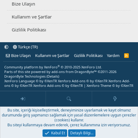
Bize Ulaşın
Kullanım ve Şartlar
Gizlilik Politikası
Türkçe (TR)
Bize Ulaşın
Kullanım ve Şartlar
Gizlilik Politikası
Yardım
R
S
S
®
Community platform by XenForo
© 2010-2025 XenForo Ltd.
Parts of this site powered by
add-ons from DragonByte™
©2011-2026
DragonByte Technologies
(
Details
)
XenForo Language © by ©XenTR
Xenforo Add-ons
© by ©XenTR
Xenforo Add-
ons
© by ©XenTR
Xenforo Add-ons
© by ©XenTR
|
Xenforo Theme
© by ©XenTR
Bu site, içeriği kişiselleştirmek, deneyiminize uyarlamak ve kayıt olmanız
durumunda giriş yapmanızı sağlamak için yasal düzenlemelere uygun çerezler
(cookies) kullanır.
Bu siteyi kullanmaya devam ederek, çerez kullanımına izin veriyorsunuz.
Kabul Et
Detaylı Bilgi…