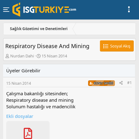
Sağlık Gözetimi ve Denetimleri
Respiratory Disease And Mining
Sosyal Akış
K
B
Nurdan Dahi
15 Nisan 2014
o
a
n
ş
Üyeler Görebilir
u
l
y
a
#1
15 Nisan 2014
u
n
KONU SAHIBI
b
g
Çalışma bakanlığı sitesinden;
a
ı
Respiratory disease and mining
ş
ç
l
t
Solunum hastalığı ve madencilik
a
a
Ekli dosyalar
t
r
a
i
n
h
i