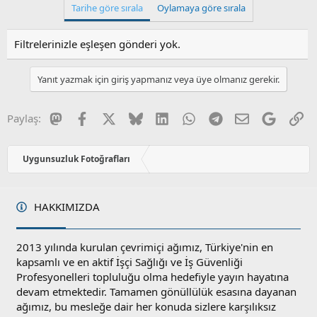
Tarihe göre sırala
Oylamaya göre sırala
Filtrelerinizle eşleşen gönderi yok.
Yanıt yazmak için giriş yapmanız veya üye olmanız gerekir.
Mastodon
Facebook
X
Bluesky
LinkedIn
WhatsApp
Telegram
E-posta
Google
Li
Paylaş:
Uygunsuzluk Fotoğrafları
HAKKIMIZDA
2013 yılında kurulan çevrimiçi ağımız, Türkiye'nin en
kapsamlı ve en aktif İşçi Sağlığı ve İş Güvenliği
Profesyonelleri topluluğu olma hedefiyle yayın hayatına
devam etmektedir. Tamamen gönüllülük esasına dayanan
ağımız, bu mesleğe dair her konuda sizlere karşılıksız