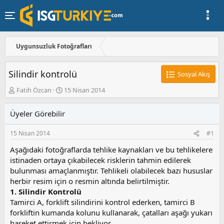
Uygunsuzluk Fotoğrafları
Silindir kontrolü
Sosyal Akış
K
B
Fatih Özcan
15 Nisan 2014
o
a
n
ş
Üyeler Görebilir
u
l
y
a
15 Nisan 2014
#1
u
n
b
g
Aşağıdaki fotoğraflarda tehlike kaynakları ve bu tehlikelere
a
ı
istinaden ortaya çıkabilecek risklerin tahmin edilerek
ş
ç
bulunması amaçlanmıştır. Tehlikeli olabilecek bazı hususlar
l
t
a
a
herbir resim için o resmin altında belirtilmiştir.
t
r
1. Silindir Kontrolü
a
i
Tamirci A, forklift silindirini kontrol ederken, tamirci B
n
h
forkliftin kumanda kolunu kullanarak, çatalları aşağı yukarı
i
hareket ettirmek için bekliyor.