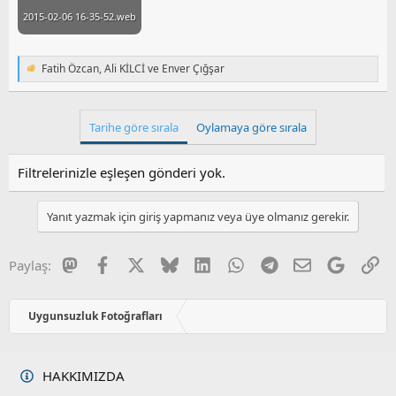
2015-02-06 16-35-52.webp
Fatih Özcan
,
Ali KİLCİ
ve
Enver Çığşar
T
e
p
k
Tarihe göre sırala
Oylamaya göre sırala
i
l
e
Filtrelerinizle eşleşen gönderi yok.
r
:
Yanıt yazmak için giriş yapmanız veya üye olmanız gerekir.
Mastodon
Facebook
X
Bluesky
LinkedIn
WhatsApp
Telegram
E-posta
Google
Li
Paylaş:
Uygunsuzluk Fotoğrafları
HAKKIMIZDA