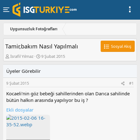
Uygunsuzluk Fotoğrafları
Tamir,bakım Nasıl Yapılmalı
Sosyal Akış
K
B
İsrafil Yılmaz
9 Şubat 2015
o
a
n
ş
Üyeler Görebilir
u
l
y
a
9 Şubat 2015
#1
u
n
b
g
Kocaeli'nin göz bebeği sahillerinden olan Darıca sahilinde
a
ı
bütün halkın arasında yapılıyor bu iş ?
ş
ç
l
t
Ekli dosyalar
a
a
t
r
a
i
n
h
i