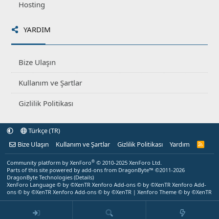
Hosting
YARDIM
Bize Ulaşın
Kullanım ve Şartlar
Gizlilik Politikası
Türkçe (TR)
Bize Ulaşın
Kullanım ve Şartlar
Gizlilik Politikası
Yardım
R
S
S
®
Community platform by XenForo
© 2010-2025 XenForo Ltd.
Parts of this site powered by
add-ons from DragonByte™
©2011-2026
DragonByte Technologies
(
Details
)
XenForo Language © by ©XenTR
Xenforo Add-ons
© by ©XenTR
Xenforo Add-
ons
© by ©XenTR
Xenforo Add-ons
© by ©XenTR
|
Xenforo Theme
© by ©XenTR