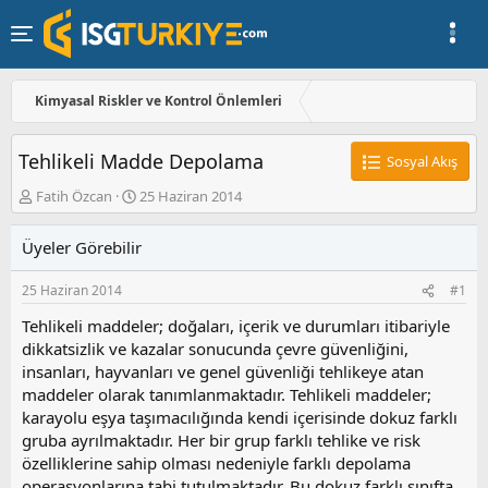
Kimyasal Riskler ve Kontrol Önlemleri
Tehlikeli Madde Depolama
Sosyal Akış
K
B
Fatih Özcan
25 Haziran 2014
o
a
n
ş
Üyeler Görebilir
u
l
y
a
25 Haziran 2014
#1
u
n
b
g
Tehlikeli maddeler; doğaları, içerik ve durumları itibariyle
a
ı
dikkatsizlik ve kazalar sonucunda çevre güvenliğini,
ş
ç
insanları, hayvanları ve genel güvenliği tehlikeye atan
l
t
a
a
maddeler olarak tanımlanmaktadır. Tehlikeli maddeler;
t
r
karayolu eşya taşımacılığında kendi içerisinde dokuz farklı
a
i
gruba ayrılmaktadır. Her bir grup farklı tehlike ve risk
n
h
özelliklerine sahip olması nedeniyle farklı depolama
i
operasyonlarına tabi tutulmaktadır. Bu dokuz farklı sınıfta