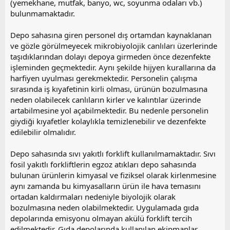
(yemekhane, mutfak, banyo, wc, soyunma odaları vb.)
bulunmamaktadır.
Depo sahasına giren personel dış ortamdan kaynaklanan
ve gözle görülmeyecek mikrobiyolojik canlıları üzerlerinde
taşıdıklarından dolayı depoya girmeden önce dezenfekte
işleminden geçmektedir. Aynı şekilde hijyen kurallarına da
harfiyen uyulması gerekmektedir. Personelin çalışma
sırasında iş kıyafetinin kirli olması, ürünün bozulmasına
neden olabilecek canlıların kirler ve kalıntılar üzerinde
artabilmesine yol açabilmektedir. Bu nedenle personelin
giydiği kıyafetler kolaylıkla temizlenebilir ve dezenfekte
edilebilir olmalıdır.
Depo sahasında sıvı yakıtlı forklift kullanılmamaktadır. Sıvı
fosil yakıtlı forkliftlerin egzoz atıkları depo sahasında
bulunan ürünlerin kimyasal ve fiziksel olarak kirlenmesine
aynı zamanda bu kimyasalların ürün ile hava temasını
ortadan kaldırmaları nedeniyle biyolojik olarak
bozulmasına neden olabilmektedir. Uygulamada gıda
depolarında emisyonu olmayan akülü forklift tercih
edilmektedir. Gıda depolarında kullanılan ekipmanlar