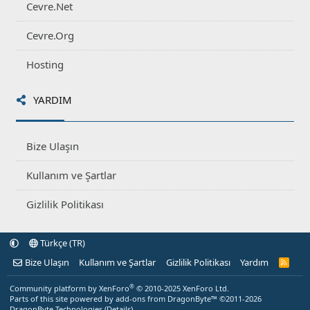
Cevre.Net
Cevre.Org
Hosting
YARDIM
Bize Ulaşın
Kullanım ve Şartlar
Gizlilik Politikası
Türkçe (TR)
Bize Ulaşın
Kullanım ve Şartlar
Gizlilik Politikası
Yardım
R
S
S
®
Community platform by XenForo
© 2010-2025 XenForo Ltd.
Parts of this site powered by
add-ons from DragonByte™
©2011-2026
DragonByte Technologies
(
Details
)