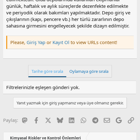
günlük, haftalık ve aylık süreçlerde dezenfekte edilmekte
ve periyodik olarak bakımları yapılmaktadır. Depo giriş ve
çıkışlarının (kapı, pencere vb.) her türlü zararlının depo
sahasına girmesini engelleyecek şekilde dizayn edilmiştir.
Please,
Giriş Yap
or
Kayıt Ol
to view URLs content!
Tarihe göre sırala
Oylamaya göre sırala
Filtrelerinizle eşleşen gönderi yok.
Yanıt yazmak için giriş yapmanız veya üye olmanız gerekir.
Mastodon
Facebook
X
Bluesky
LinkedIn
WhatsApp
Telegram
E-posta
Google
Li
Paylaş:
Kimyasal Riskler ve Kontrol Önlemleri