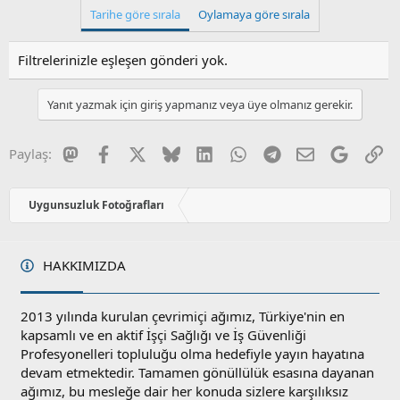
k
Tarihe göre sırala
Oylamaya göre sırala
i
l
e
Filtrelerinizle eşleşen gönderi yok.
r
:
Yanıt yazmak için giriş yapmanız veya üye olmanız gerekir.
Mastodon
Facebook
X
Bluesky
LinkedIn
WhatsApp
Telegram
E-posta
Google
Li
Paylaş:
Uygunsuzluk Fotoğrafları
HAKKIMIZDA
2013 yılında kurulan çevrimiçi ağımız, Türkiye'nin en
kapsamlı ve en aktif İşçi Sağlığı ve İş Güvenliği
Profesyonelleri topluluğu olma hedefiyle yayın hayatına
devam etmektedir. Tamamen gönüllülük esasına dayanan
ağımız, bu mesleğe dair her konuda sizlere karşılıksız