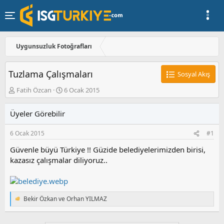
Uygunsuzluk Fotoğrafları
Tuzlama Çalışmaları
Sosyal Akış
K
B
Fatih Özcan
6 Ocak 2015
o
a
n
ş
Üyeler Görebilir
u
l
y
a
6 Ocak 2015
#1
u
n
b
g
Güvenle büyü Türkiye !! Güzide belediyelerimizden birisi,
a
ı
kazasız çalışmalar diliyoruz..
ş
ç
l
t
a
a
t
r
a
i
Bekir Özkan
ve
Orhan YILMAZ
T
n
h
e
i
p