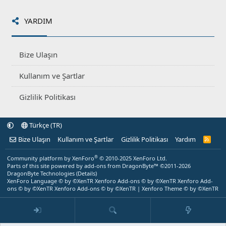
YARDIM
Bize Ulaşın
Kullanım ve Şartlar
Gizlilik Politikası
Türkçe (TR)
Bize Ulaşın
Kullanım ve Şartlar
Gizlilik Politikası
Yardım
R
S
S
®
Community platform by XenForo
© 2010-2025 XenForo Ltd.
Parts of this site powered by
add-ons from DragonByte™
©2011-2026
DragonByte Technologies
(
Details
)
XenForo Language © by ©XenTR
Xenforo Add-ons
© by ©XenTR
Xenforo Add-
ons
© by ©XenTR
Xenforo Add-ons
© by ©XenTR
|
Xenforo Theme
© by ©XenTR