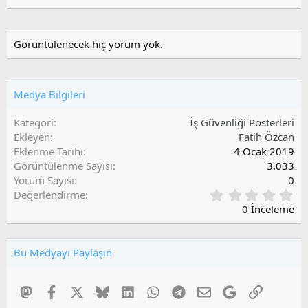
i
Görüntülenecek hiç yorum yok.
Medya Bilgileri
Kategori
İş Güvenliği Posterleri
Ekleyen
Fatih Özcan
Eklenme Tarihi
4 Ocak 2019
Görüntülenme Sayısı
3.033
Yorum Sayısı
0
0
Değerlendirme
,
0 İnceleme
0
0
O
Bu Medyayı Paylaşın
y
l
a
Mastodon
Facebook
X
Bluesky
LinkedIn
WhatsApp
Telegram
E-posta
Google
Link
m
a