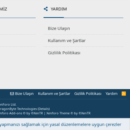
MIZ
YARDIM
Bize Ulaşın
Kullanım ve Şartlar
Gizlilik Politikası
Bize Ulaşın
Kullanım ve Şartlar
Gizlilik Politikası
Yardım
R
S
S
enForo Ltd.
ragonByte Technologies
(
Details
)
nforo Add-ons
© by ©XenTR
|
Xenforo Theme
© by ©XenTR
ş yapmanızı sağlamak için yasal düzenlemelere uygun çerezler