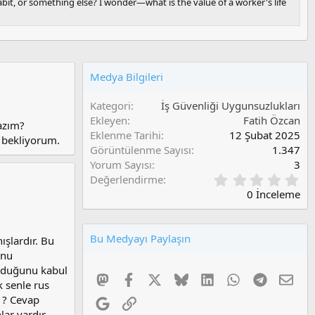
bit, or something else? I wonder—what is the value of a worker's life
Medya Bilgileri
Kategori
İş Güvenliği Uygunsuzlukları
Ekleyen
Fatih Özcan
lazım?
Eklenme Tarihi
12 Şubat 2025
ı bekliyorum.
Görüntülenme Sayısı
1.347
Yorum Sayısı
3
0
Değerlendirme
,
0 İnceleme
0
0
O
Bu Medyayı Paylaşın
ışlardır. Bu
y
l
unu
a
olduğunu kabul
Mastodon
Facebook
X
Bluesky
LinkedIn
WhatsApp
Telegram
E-po
m
 senle rus
a
ı ? Cevap
Google
Link
lar vardır