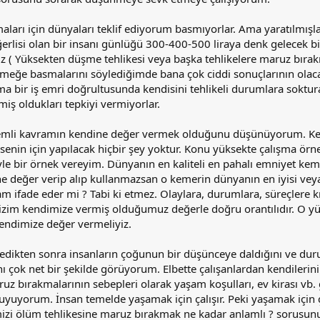
arı için dünyaları teklif ediyorum basmıyorlar. Ama yaratılmışla
eğerlisi olan bir insanı günlüğü 300-400-500 liraya denk gelecek bi
z ( Yüksekten düşme tehlikesi veya başka tehlikelere maruz bırakı
meğe basmalarını söylediğimde bana çok ciddi sonuçlarının olac
ma bir iş emri doğrultusunda kendisini tehlikeli durumlara soktur
miş oldukları tepkiyi vermiyorlar.
emli kavramın kendine değer vermek olduğunu düşünüyorum. Ke
enin için yapılacak hiçbir şey yoktur. Konu yüksekte çalışma örn
yle bir örnek vereyim. Dünyanın en kaliteli en pahalı emniyet kem
 değer verip alıp kullanmazsan o kemerin dünyanın en iyisi veya
am ifade eder mi ? Tabi ki etmez. Olaylara, durumlara, süreçlere k
izim kendimize vermiş olduğumuz değerle doğru orantılıdır. O y
endimize değer vermeliyiz.
ledikten sonra insanların çoğunun bir düşünceye daldığını ve dur
nı çok net bir şekilde görüyorum. Elbette çalışanlardan kendilerin
z bırakmalarının sebepleri olarak yaşam koşulları, ev kirası vb. 
yuyorum. İnsan temelde yaşamak için çalışır. Peki yaşamak için ç
mizi ölüm tehlikesine maruz bırakmak ne kadar anlamlı ? sorusun