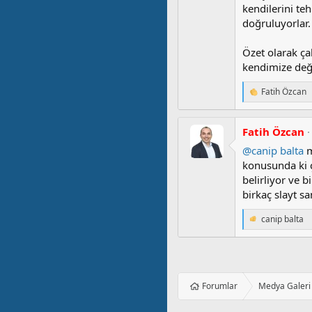
kendilerini te
doğruluyorlar
Özet olarak ça
kendimize değ
Fatih Özcan
T
e
p
k
Fatih Özcan
i
@canip balta
m
l
e
konusunda ki ç
r
belirliyor ve 
:
birkaç slayt sa
canip balta
T
e
p
k
i
l
Forumlar
Medya Galeri
e
r