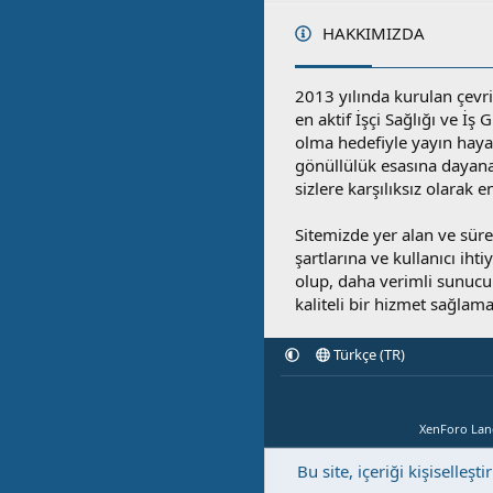
:
HAKKIMIZDA
2013 yılında kurulan çevri
en aktif İşçi Sağlığı ve İş
olma hedefiyle yayın hay
gönüllülük esasına dayan
sizlere karşılıksız olarak 
Sitemizde yer alan ve sü
şartlarına ve kullanıcı ihti
olup, daha verimli sunucula
kaliteli bir hizmet sağlama
Türkçe (TR)
XenForo La
Bu site, içeriği kişisell