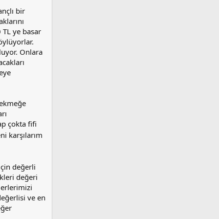
nçlı bir
klarını
0 TL ye basar
ylüyorlar.
luyor. Onlara
cakları
meye
a ekmeğe
rı
 çokta fifi
ni karşılarım
çin değerli
kleri değeri
erlerimizi
değerlisi ve en
eğer