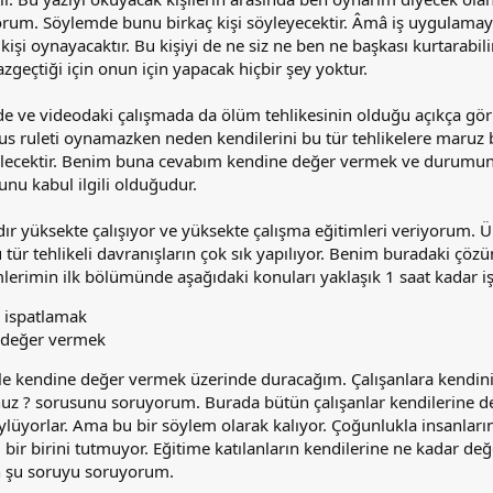
rum. Söylemde bunu birkaç kişi söyleyecektir. Âmâ iş uygulamay
kişi oynayacaktır. Bu kişiyi de ne siz ne ben ne başkası kurtarabilir
zgeçtiği için onun için yapacak hiçbir şey yoktur.
de ve videodaki çalışmada da ölüm tehlikesinin olduğu açıkça gör
rus ruleti oynamazken neden kendilerini bu tür tehlikelere maruz 
elecektir. Benim buna cevabım kendine değer vermek ve durumun
unu kabul ilgili olduğudur.
ldır yüksekte çalışıyor ve yüksekte çalışma eğitimleri veriyorum. 
tür tehlikeli davranışların çok sık yapılıyor. Benim buradaki çö
imlerimin ilk bölümünde aşağıdaki konuları yaklaşık 1 saat kadar i
i ispatlamak
 değer vermek
kle kendine değer vermek üzerinde duracağım. Çalışanlara kendin
uz ? sorusunu soruyorum. Burada bütün çalışanlar kendilerine d
öylüyorlar. Ama bu bir söylem olarak kalıyor. Çoğunlukla insanları
ı bir birini tutmuyor. Eğitime katılanların kendilerine ne kadar değ
in şu soruyu soruyorum.