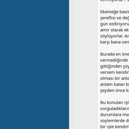
Ekemeğe basmal
şereflisi ve d
gün ezdiriyoru
amir olarak ek
söylüyorlar. A
karşı bana ver
Burada en ön
vermediğinde s
gittiğinden şö
versem kendine
olması bir anl
anlam katan b
şeyden önce k
Bu konuları iş
sorguladıkları
durumlara maru
söylemlerde du
bir işte kendi