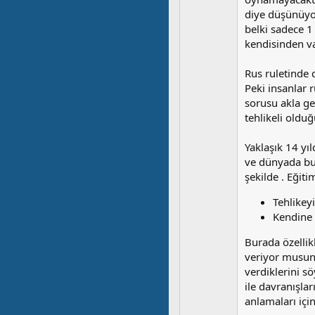
diye düşünüyo
belki sadece 1 
kendisinden va
Rus ruletinde 
Peki insanlar 
sorusu akla g
tehlikeli olduğ
Yaklaşık 14 yı
ve dünyada bu 
şekilde . Eğit
Tehlikey
Kendine
Burada özelli
veriyor musun
verdiklerini s
ile davranışlar
anlamaları iç