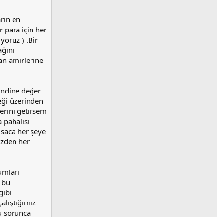
rın en
r para için her
yoruz ) .Bir
ağını
an amirlerine
ndine değer
eği üzerinden
erini getirsem
 pahalısı
ısaca her şeye
üzden her
umları
i bu
gibi
alıştığımız
u sorunca