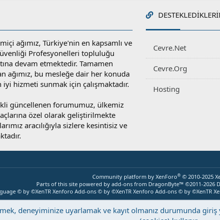
DESTEKLEDIKLERI
miçi ağımız, Türkiye'nin en kapsamlı ve
Cevre.Net
 Güvenliği Profesyonelleri topluluğu
atına devam etmektedir. Tamamen
Cevre.Org
an ağımız, bu mesleğe dair her konuda
en iyi hizmeti sunmak için çalışmaktadır.
Hosting
rekli güncellenen forumumuz, ülkemiz
yaçlarına özel olarak geliştirilmekte
rımız aracılığıyla sizlere kesintisiz ve
ktadır.
®
Community platform by XenForo
© 2010-2025 X
Parts of this site powered by
add-ons from DragonByte™
©2011-2026
D
nguage © by ©XenTR
Xenforo Add-ons
© by ©XenTR
Xenforo Add-ons
© by ©XenTR
Xe
eştirmek, deneyiminize uyarlamak ve kayıt olmanız durumunda giri