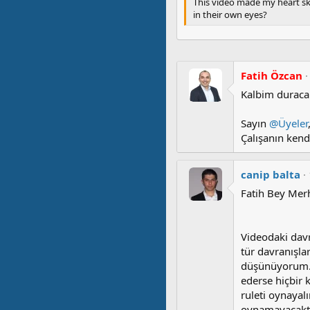
This video made my heart sk
in their own eyes?
Fatih Özcan
Kalbim duracak
Sayın
@Üyeler
Çalışanın kend
canip balta
Fatih Bey Mer
Videodaki davr
tür davranışla
düşünüyorum. 
ederse hiçbir 
ruleti oynayal
oynamayacaktır