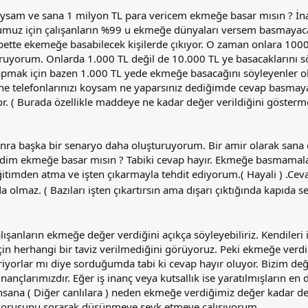
ysam ve sana 1 milyon TL para vericem ekmeğe basar mısın ? İna
muz için çalışanların %99 u ekmeğe dünyaları versem basmayaca
lbette ekemeğe basabilecek kişilerde çıkıyor. O zaman onlara 100
ruyorum. Onlarda 1.000 TL değil de 10.000 TL ye basacaklarını sö
yapmak için bazen 1.000 TL yede ekmeğe basacağını söyleyenler o
ne telefonlarınızı koysam ne yaparsınız dediğimde cevap basmaya
. ( Burada özellikle maddeye ne kadar değer verildiğini göster
nra başka bir senaryo daha oluşturuyorum. Bir amir olarak san
dim ekmeğe basar mısın ? Tabiki cevap hayır. Ekmeğe basmamala
imden atma ve işten çıkarmayla tehdit ediyorum.( Hayali ) .Cevap
olmaz. ( Bazıları işten çıkartırsın ama dışarı çıktığında kapıda se
ışanların ekmeğe değer verdiğini açıkça söyleyebiliriz. Kendileri i
için herhangi bir taviz verilmediğini görüyoruz. Peki ekmeğe verdi
riyorlar mı diye sorduğumda tabi ki cevap hayır oluyor. Bizim değ
nançlarımızdır. Eğer iş inanç veya kutsallık ise yaratılmışların en 
 insana ( Diğer canlılara ) neden ekmeğe verdiğimiz değer kadar d
sorusunu sorarak düşünmeye sevk etmeye çalışıyorum.