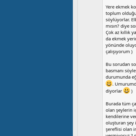
Yere ekmek ko
toplum olduğu
söylüyorlar. E
mısın? diye so
Çok az kıllık 
da ekmek yeri
yönünde oluyor
çalışıyorum )
Bu sorudan so
basmanı söyle
durumunda eğit
. Umurumda 
diyorlar
)
Burada tüm çal
olan şeylerin 
kendilerine ve
oluşturan şey i
şereflisi olan
vermiyoruz ? 