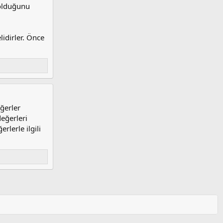
 olduğunu
idirler. Önce
ğerler
eğerleri
lerle ilgili