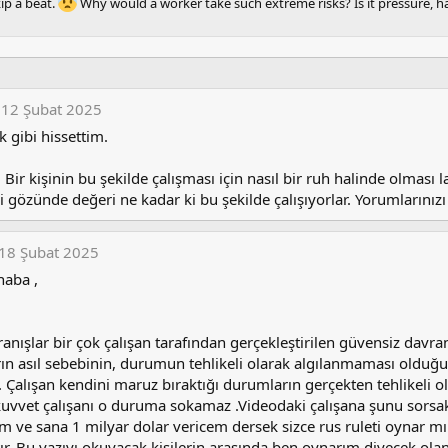
ip a beat.
Why would a worker take such extreme risks? Is it pressure, ha
12 Şubat 2025
 gibi hissettim.
, Bir kişinin bu şekilde çalışması için nasıl bir ruh halinde olması 
i gözünde değeri ne kadar ki bu şekilde çalışıyorlar. Yorumlarınız
18 Şubat 2025
haba ,
anışlar bir çok çalışan tarafından gerçekleştirilen güvensiz davran
rın asıl sebebinin, durumun tehlikeli olarak algılanmaması olduğ
Çalışan kendini maruz bıraktığı durumların gerçekten tehlikeli 
kuvvet çalışanı o duruma sokamaz .Videodaki çalışana şunu sorsak
ım ve sana 1 milyar dolar vericem dersek sizce rus ruleti oynar m
. Bu yazıyı okuyacak kişilerin arasında ben oynarım diyecek olan