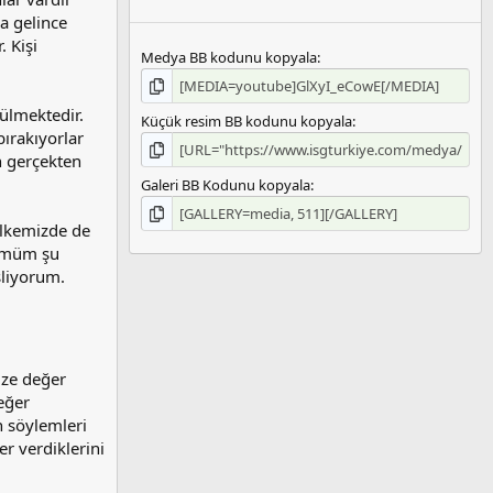
a gelince
. Kişi
Medya BB kodunu kopyala
ülmektedir.
Küçük resim BB kodunu kopyala
bırakıyorlar
 gerçekten
Galeri BB Kodunu kopyala
Ülkemizde de
zümüm şu
şliyorum.
ize değer
eğer
n söylemleri
er verdiklerini