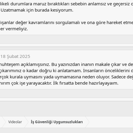
hlikeli durumlara maruz bıraktıkları sebebin anlamsız ve geçersiz
. Uzatmamak için burada kesiyorum.
lışanlar değer kavramlarını sorgulamalı ve ona göre hareket etmel
er vermeliyiz.
18 Şubat 2025
uhteşem açıklamışsınız. Bu yazınızdan inanın makale çıkar ve de
ıkarımınız o kadar doğru ki anlatamam. İnsanların önceliklerini d
birçok kurala uymasını yada uymamasına neden oluyor. Sadece değer
nırım çok işe yarayacaktır. İlk fırsatta bende hazırlayayaım.
Videolar
İş Güvenliği Uygunsuzlukları