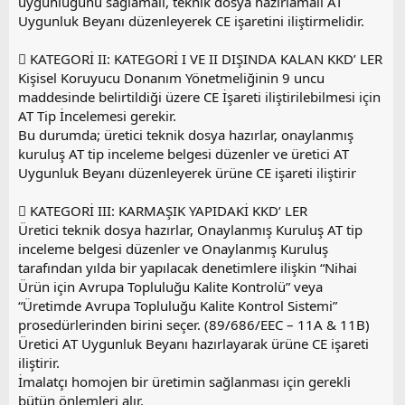
uygunluğunu sağlamalı, teknik dosya hazırlamalı AT
Uygunluk Beyanı düzenleyerek CE işaretini iliştirmelidir.
 KATEGORİ II: KATEGORİ I VE II DIŞINDA KALAN KKD’ LER
Kişisel Koruyucu Donanım Yönetmeliğinin 9 uncu
maddesinde belirtildiği üzere CE İşareti iliştirilebilmesi için
AT Tip İncelemesi gerekir.
Bu durumda; üretici teknik dosya hazırlar, onaylanmış
kuruluş AT tip inceleme belgesi düzenler ve üretici AT
Uygunluk Beyanı düzenleyerek ürüne CE işareti iliştirir
 KATEGORİ III: KARMAŞIK YAPIDAKİ KKD’ LER
Üretici teknik dosya hazırlar, Onaylanmış Kuruluş AT tip
inceleme belgesi düzenler ve Onaylanmış Kuruluş
tarafından yılda bir yapılacak denetimlere ilişkin “Nihai
Ürün için Avrupa Topluluğu Kalite Kontrolü” veya
“Üretimde Avrupa Topluluğu Kalite Kontrol Sistemi”
prosedürlerinden birini seçer. (89/686/EEC – 11A & 11B)
Üretici AT Uygunluk Beyanı hazırlayarak ürüne CE işareti
iliştirir.
İmalatçı homojen bir üretimin sağlanması için gerekli
bütün önlemleri alır.