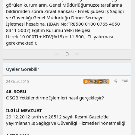
görülen kurumların, Genel Müdürlüğümüzce taraflarına
bildirimden sonra Ziraat Bankası - Emek Şubesi İş Sağlığı
ve Güvenliği Genel Müdürlüğü Döner Sermaye
İşletmesi hesabına, (IBAN No:TR8500 0100 0765 4050
8311 5007) Eğitim Kurumu Yetki Belgesi
Ücreti:10.000TL+ KDV(%18) = 11.800,- TL yatırması
gerekmektedir.
O
O
0
y
l
l
u
Üyeler Görebilir
a
m
s
#46
24 Ocak 2015
KONU SAHIBI
u
z
46. SORU
o
OSGB Yetkilendirme İşlemleri nasıl gerçekleşir?
y
l
İLGİLİ MEVZUAT
a
29.12.2012 tarih ve 28512 sayılı Resmi Gazete’de
yayımlanan İş Sağlığı ve Güvenliği Hizmetleri Yönetmeliği