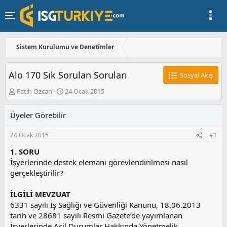
Sistem Kurulumu ve Denetimler
Alo 170 Sık Sorulan Soruları
Sosyal Akış
K
B
Fatih Özcan
24 Ocak 2015
o
a
n
ş
Üyeler Görebilir
u
l
y
a
24 Ocak 2015
#1
u
n
b
g
1. SORU
a
ı
İşyerlerinde destek elemanı görevlendirilmesi nasıl
ş
ç
gerçekleştirilir?
l
t
a
a
t
r
İLGİLİ MEVZUAT
a
i
6331 sayılı İş Sağlığı ve Güvenliği Kanunu, 18.06.2013
n
h
tarih ve 28681 sayılı Resmi Gazete’de yayımlanan
i
İşyerlerinde Acil Durumlar Hakkında Yönetmelik,