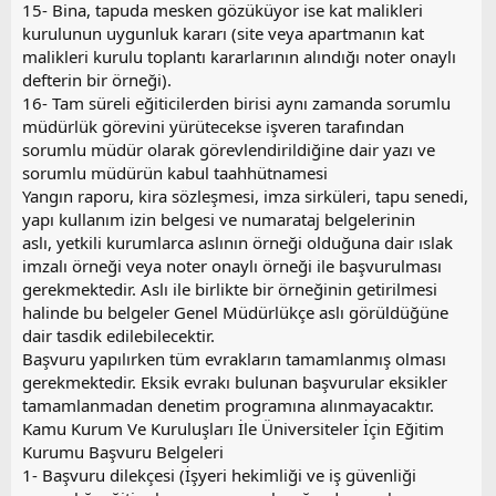
15- Bina, tapuda mesken gözüküyor ise kat malikleri
kurulunun uygunluk kararı (site veya apartmanın kat
malikleri kurulu toplantı kararlarının alındığı noter onaylı
defterin bir örneği).
16- Tam süreli eğiticilerden birisi aynı zamanda sorumlu
müdürlük görevini yürütecekse işveren tarafından
sorumlu müdür olarak görevlendirildiğine dair yazı ve
sorumlu müdürün kabul taahhütnamesi
Yangın raporu, kira sözleşmesi, imza sirküleri, tapu senedi,
yapı kullanım izin belgesi ve numarataj belgelerinin
aslı, yetkili kurumlarca aslının örneği olduğuna dair ıslak
imzalı örneği veya noter onaylı örneği ile başvurulması
gerekmektedir. Aslı ile birlikte bir örneğinin getirilmesi
halinde bu belgeler Genel Müdürlükçe aslı görüldüğüne
dair tasdik edilebilecektir.
Başvuru yapılırken tüm evrakların tamamlanmış olması
gerekmektedir. Eksik evrakı bulunan başvurular eksikler
tamamlanmadan denetim programına alınmayacaktır.
Kamu Kurum Ve Kuruluşları İle Üniversiteler İçin Eğitim
Kurumu Başvuru Belgeleri
1- Başvuru dilekçesi (İşyeri hekimliği ve iş güvenliği