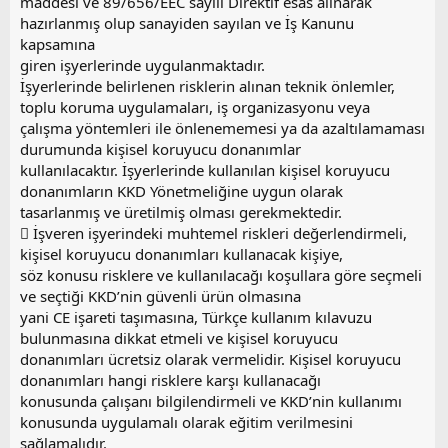
maddesi ve 89/656/EEC sayılı Direktif esas alınarak
hazırlanmış olup sanayiden sayılan ve İş Kanunu
kapsamına
giren işyerlerinde uygulanmaktadır.
İşyerlerinde belirlenen risklerin alınan teknik önlemler,
toplu koruma uygulamaları, iş organizasyonu veya
çalışma yöntemleri ile önlenememesi ya da azaltılamaması
durumunda kişisel koruyucu donanımlar
kullanılacaktır. İşyerlerinde kullanılan kişisel koruyucu
donanımların KKD Yönetmeliğine uygun olarak
tasarlanmış ve üretilmiş olması gerekmektedir.
 İşveren işyerindeki muhtemel riskleri değerlendirmeli,
kişisel koruyucu donanımları kullanacak kişiye,
söz konusu risklere ve kullanılacağı koşullara göre seçmeli
ve seçtiği KKD’nin güvenli ürün olmasına
yani CE işareti taşımasına, Türkçe kullanım kılavuzu
bulunmasına dikkat etmeli ve kişisel koruyucu
donanımları ücretsiz olarak vermelidir. Kişisel koruyucu
donanımları hangi risklere karşı kullanacağı
konusunda çalışanı bilgilendirmeli ve KKD’nin kullanımı
konusunda uygulamalı olarak eğitim verilmesini
sağlamalıdır.