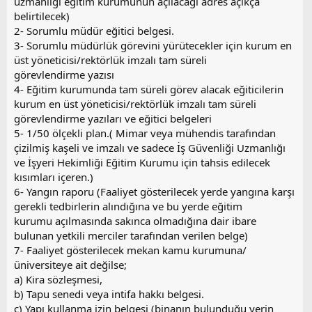
uzmanlığı eğitim kurumunun açılacağı adres açıkça
belirtilecek)
2- Sorumlu müdür eğitici belgesi.
3- Sorumlu müdürlük görevini yürütecekler için kurum en
üst yöneticisi/rektörlük imzalı tam süreli
görevlendirme yazısı
4- Eğitim kurumunda tam süreli görev alacak eğiticilerin
kurum en üst yöneticisi/rektörlük imzalı tam süreli
görevlendirme yazıları ve eğitici belgeleri
5- 1/50 ölçekli plan.( Mimar veya mühendis tarafından
çizilmiş kaşeli ve imzalı ve sadece İş Güvenliği Uzmanlığı
ve İşyeri Hekimliği Eğitim Kurumu için tahsis edilecek
kısımları içeren.)
6- Yangın raporu (Faaliyet gösterilecek yerde yangına karşı
gerekli tedbirlerin alındığına ve bu yerde eğitim
kurumu açılmasında sakınca olmadığına dair ibare
bulunan yetkili merciler tarafından verilen belge)
7- Faaliyet gösterilecek mekan kamu kurumuna/
üniversiteye ait değilse;
a) Kira sözleşmesi,
b) Tapu senedi veya intifa hakkı belgesi.
c) Yapı kullanma izin belgesi (binanın bulunduğu yerin