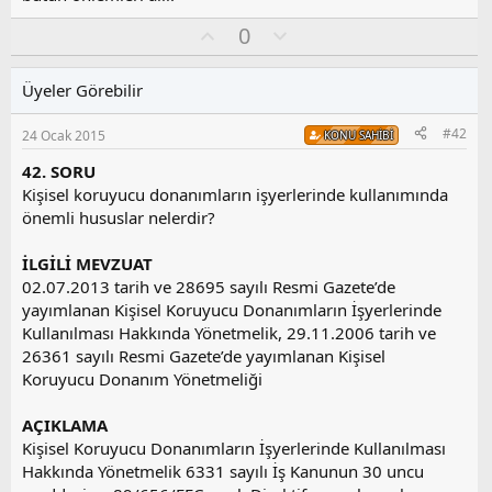
O
O
0
y
l
l
u
Üyeler Görebilir
a
m
s
#42
24 Ocak 2015
KONU SAHIBI
u
z
42. SORU
o
Kişisel koruyucu donanımların işyerlerinde kullanımında
y
önemli hususlar nelerdir?
l
a
İLGİLİ MEVZUAT
02.07.2013 tarih ve 28695 sayılı Resmi Gazete’de
yayımlanan Kişisel Koruyucu Donanımların İşyerlerinde
Kullanılması Hakkında Yönetmelik, 29.11.2006 tarih ve
26361 sayılı Resmi Gazete’de yayımlanan Kişisel
Koruyucu Donanım Yönetmeliği
AÇIKLAMA
Kişisel Koruyucu Donanımların İşyerlerinde Kullanılması
Hakkında Yönetmelik 6331 sayılı İş Kanunun 30 uncu