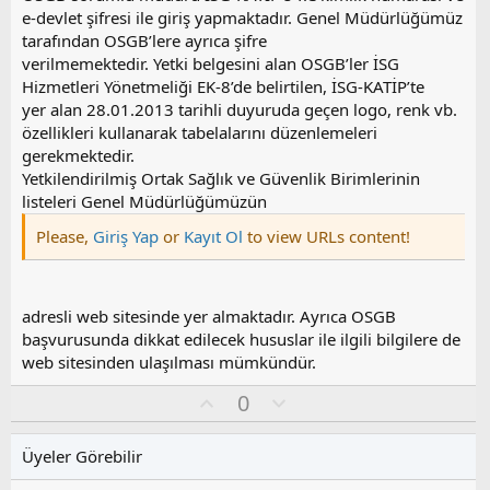
e-devlet şifresi ile giriş yapmaktadır. Genel Müdürlüğümüz
tarafından OSGB’lere ayrıca şifre
verilmemektedir. Yetki belgesini alan OSGB’ler İSG
Hizmetleri Yönetmeliği EK-8’de belirtilen, İSG-KATİP’te
yer alan 28.01.2013 tarihli duyuruda geçen logo, renk vb.
özellikleri kullanarak tabelalarını düzenlemeleri
gerekmektedir.
Yetkilendirilmiş Ortak Sağlık ve Güvenlik Birimlerinin
listeleri Genel Müdürlüğümüzün
Please,
Giriş Yap
or
Kayıt Ol
to view URLs content!
adresli web sitesinde yer almaktadır. Ayrıca OSGB
başvurusunda dikkat edilecek hususlar ile ilgili bilgilere de
web sitesinden ulaşılması mümkündür.
O
O
0
y
l
l
u
Üyeler Görebilir
a
m
s