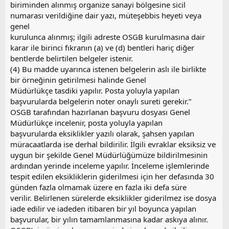
biriminden alınmış organize sanayi bölgesine sicil
numarası verildiğine dair yazı, müteşebbis heyeti veya
genel
kurulunca alınmış; ilgili adreste OSGB kurulmasına dair
karar ile birinci fıkranın (a) ve (d) bentleri hariç diğer
bentlerde belirtilen belgeler istenir.
(4) Bu madde uyarınca istenen belgelerin aslı ile birlikte
bir örneğinin getirilmesi halinde Genel
Müdürlükçe tasdiki yapılır. Posta yoluyla yapılan
başvurularda belgelerin noter onaylı sureti gerekir.”
OSGB tarafından hazırlanan başvuru dosyası Genel
Müdürlükçe incelenir, posta yoluyla yapılan
başvurularda eksiklikler yazılı olarak, şahsen yapılan
müracaatlarda ise derhal bildirilir. İlgili evraklar eksiksiz ve
uygun bir şekilde Genel Müdürlüğümüze bildirilmesinin
ardından yerinde inceleme yapılır. İnceleme işlemlerinde
tespit edilen eksikliklerin giderilmesi için her defasında 30
günden fazla olmamak üzere en fazla iki defa süre
verilir. Belirlenen sürelerde eksiklikler giderilmez ise dosya
iade edilir ve iadeden itibaren bir yıl boyunca yapılan
başvurular, bir yılın tamamlanmasına kadar askıya alınır.