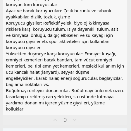
koruyan tüm koruyucular
Ayak ve bacak koruyucuları: Çelik burunlu ve tabanlı
ayakkabılar, dizlik, tozluk, çizme
Koruyucu giysiler: Reflektif yelek, biyolojik/kimyasal
risklere karşı koruyucu tulum, ısıya dayanıklı tulum, asit
ve kimyasal önlüğü, dalgıç elbiseleri ve su kayağı için
koruyucu giysiler vb. spor aktiviteleri için kullanılan
koruyucu giysiler
Yüksekten düşmeye karşı koruyucular: Emniyet kuşağı,
emniyet kemerleri bacak bantları, tam vücut emniyet
kemerleri, bel tipi emniyet kemerleri, mesleki kullanım için
ucu kancalı halat (lanyard), seyyar düşme
engelleyicileri, karabinalar, enerji soğurucular, bağlayıcılar,
bağlama noktaları vs.
Boğulmayı önleyici donanımlar: Boğulmayı önlemek üzere
tasarlanıp üretilmiş can yelekleri, su üstünde tutmaya
yardımcı donanımı içeren yüzme giysileri, yüzme
kollukları
O
O
0
y
l