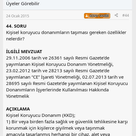
l
u
Üyeler Görebilir
a
m
s
#44
24 Ocak 2015
KONU SAHIBI
u
z
44. SORU
o
Kişisel koruyucu donanımların taşıması gereken özellikler
y
nelerdir?
l
a
İLGİLİ MEVZUAT
29.11.2006 tarih ve 26361 sayılı Resmi Gazete’de
yayımlanan Kişisel Koruyucu Donanım Yönetmeliği,
23.02.2012 tarih ve 28213 sayılı Resmi Gazete’de
yayımlanan “CE” İşareti Yönetmeliği, 02.07.2013 tarih ve
28695 sayılı Resmi Gazete’de yayımlanan Kişisel Koruyucu
Donanımların İşyerlerinde Kullanılması Hakkında
Yönetmelik
AÇIKLAMA
Kişisel Koruyucu Donanım (KKD);
1) Bir veya birden fazla sağlık ve güvenlik tehlikesine karşı
korunmak için kişilerce giyilmek veya taşınmak
amacıyla tasarlanmış herhangi bir cihaz, alet veya