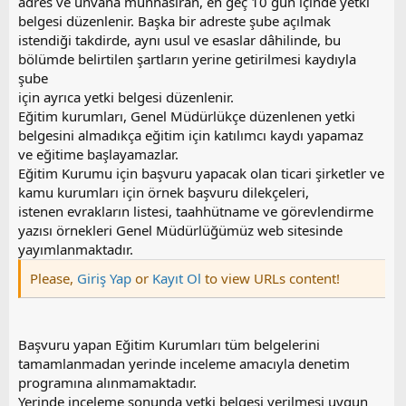
adres ve unvana münhasıran, en geç 10 gün içinde yetki
belgesi düzenlenir. Başka bir adreste şube açılmak
istendiği takdirde, aynı usul ve esaslar dâhilinde, bu
bölümde belirtilen şartların yerine getirilmesi kaydıyla
şube
için ayrıca yetki belgesi düzenlenir.
Eğitim kurumları, Genel Müdürlükçe düzenlenen yetki
belgesini almadıkça eğitim için katılımcı kaydı yapamaz
ve eğitime başlayamazlar.
Eğitim Kurumu için başvuru yapacak olan ticari şirketler ve
kamu kurumları için örnek başvuru dilekçeleri,
istenen evrakların listesi, taahhütname ve görevlendirme
yazısı örnekleri Genel Müdürlüğümüz web sitesinde
yayımlanmaktadır.
Please,
Giriş Yap
or
Kayıt Ol
to view URLs content!
Başvuru yapan Eğitim Kurumları tüm belgelerini
tamamlanmadan yerinde inceleme amacıyla denetim
programına alınmamaktadır.
Yerinde inceleme sonunda yetki belgesi verilmesi uygun