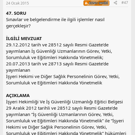
#47
24 Ocak 2015
KONU SAHIBI
u
z
47. SORU
o
Sınavlar ve belgelendirme ile ilgili işlemler nasıl
y
gerçekleşir?
l
a
İLGİLİ MEVZUAT
29.12.2012 tarih ve 28512 sayılı Resmi Gazete’de
yayımlanan İş Güvenliği Uzmanlarının Görev, Yetki,
Sorumluluk ve Eğitimleri Hakkında Yönetmelik;
20.07.2013 tarih ve 28713 sayılı Resmi Gazete’de
yayımlanan
İşyeri Hekimi ve Diğer Sağlık Personelinin Görev, Yetki,
Sorumluluk ve Eğitimleri Hakkında Yönetmelik
AÇIKLAMA
İşyeri Hekimliği Ve İş Güvenliği Uzmanlığı Eğitici Belgesi
29 Aralık 2012 tarihli ve 28512 sayılı Resmi Gazete’de
yayımlanan “İş Güvenliği Uzmanlarının Görev, Yetki,
Sorumluluk ve Eğitimleri Hakkında Yönetmelik” ile “İşyeri
Hekimi ve Diğer Sağlık Personelinin Görev, Yetki,
Sorumluluk ve Eğitimleri Hakkında Yönetmelik” hükümleri