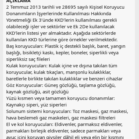
AÇIKLAMA
2 Temmuz 2013 tarihli ve 28695 sayılı Kişisel Koruyucu
Donanımların İşyerlerinde Kullanılması Hakkında
Yönetmeliği Ek 3’ünde KKD’lerin kullanılması gerekli
olabileceği işler ve sektörler ve Ek 2De kullanılacak
KKD’lerin listesi yer almaktadır. Aşağıda sektörlerde
kullanılan KKD türlerine göre örnekler verilmektedir.
Baş koruyucuları: Plastik iç destekli başlık, baret, yangın
başlığı, bisikletçi kaskı, kepler, boneler, siperlikli veya
siperliksiz saç fileleri
Kulak koruyucuları: Kulak içine ve dışına takılan tüm
koruyucular, kulak tıkaçları, manşonlu kulaklıklar,
baretlerle birlikte takılan kulaklıklar ve benzeri cihazlar
Göz Koruyucular: Güneş gözlüğü, taşlama gözlüğü,
kaynak gözlüğü, asit gözlüğü
Yüzü kısmen veya tamamen koruyucu donanımlar:
Kaynakçı siperi, yüz siperleri
Solunum sistemi koruyucuları: Toz maskesi, gaz maskesi,
hava beslemeli gaz maskeleri, gaz maskesi filtreleri
El ve kol koruyucuları: Eldivenler, parmaksız eldivenler,
parmakları birleşik eldivenler, sadece parmakları veya
avuç içini koruyan giysiler dâhil eli veya elin bir kısmını