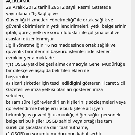
AÇIKLAMA
29 Aralık 2012 tarihli 28512 sayılı Resmi Gazetede
yayımlanan “İş Sağlığı ve
Güvenliği Hizmetleri Yönetmeliği” ile ortak sağlık ve
güvenlik birimlerinin yetkilendirilmeleri, yetki belgelerinin
iptali, görev, yetki ve sorumlulukları ile çalışma usul ve
esasları düzenlenmiştir.
İlgili Yönetmeliğin 16 ncı maddesinde ortak sağlık ve
güvenlik birimlerinin başvuru işlemlerinde istenen
evraklar yer almaktadır.
“(1) OSGB yetki belgesi almak amacıyla Genel Müdürlüğe
bir dilekçe ve aşağıda belirtilen ekleri ile
başvurulur.
a) Ticari şirketler için tescil edildiğini gösteren Ticaret Sicil
Gazetesi ve imza yetkisi olanları gösteren imza
sirküleri,
b) Tam süreli görevlendirilen kişilerin iş sözleşmeleri veya
görevlendirme belgeleri ile bu kişilere ait işyeri
hekimliği, iş güvenliği uzmanlığı, diğer sağlık personeli
belgeleri bu kişiler OSGB sahibi veya ortağı ise tam
sureli çalışacaklarına dair taahhütname,
c) OSGB’nin sorumlu müdürünün kabul şerhli