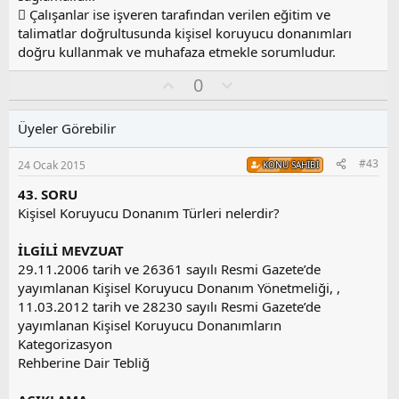
 Çalışanlar ise işveren tarafından verilen eğitim ve
talimatlar doğrultusunda kişisel koruyucu donanımları
doğru kullanmak ve muhafaza etmekle sorumludur.
O
O
0
y
l
l
u
Üyeler Görebilir
a
m
s
#43
24 Ocak 2015
KONU SAHIBI
u
z
43. SORU
o
Kişisel Koruyucu Donanım Türleri nelerdir?
y
l
İLGİLİ MEVZUAT
a
29.11.2006 tarih ve 26361 sayılı Resmi Gazete’de
yayımlanan Kişisel Koruyucu Donanım Yönetmeliği, ,
11.03.2012 tarih ve 28230 sayılı Resmi Gazete’de
yayımlanan Kişisel Koruyucu Donanımların
Kategorizasyon
Rehberine Dair Tebliğ