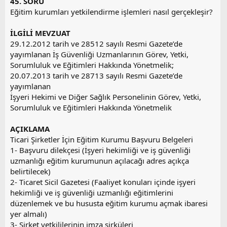
45. SORU
o
Eğitim kurumları yetkilendirme işlemleri nasıl gerçekleşir?
y
l
İLGİLİ MEVZUAT
a
29.12.2012 tarih ve 28512 sayılı Resmi Gazete’de
yayımlanan İş Güvenliği Uzmanlarının Görev, Yetki,
Sorumluluk ve Eğitimleri Hakkında Yönetmelik;
20.07.2013 tarih ve 28713 sayılı Resmi Gazete’de
yayımlanan
İşyeri Hekimi ve Diğer Sağlık Personelinin Görev, Yetki,
Sorumluluk ve Eğitimleri Hakkında Yönetmelik
AÇIKLAMA
Ticari Şirketler İçin Eğitim Kurumu Başvuru Belgeleri
1- Başvuru dilekçesi (İşyeri hekimliği ve iş güvenliği
uzmanlığı eğitim kurumunun açılacağı adres açıkça
belirtilecek)
2- Ticaret Sicil Gazetesi (Faaliyet konuları içinde işyeri
hekimliği ve iş güvenliği uzmanlığı eğitimlerini
düzenlemek ve bu hususta eğitim kurumu açmak ibaresi
yer almalı)
3- Şirket yetkililerinin imza sirküleri