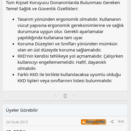
Tüm Kişisel Koruyucu Donanımlarda Bulunması Gereken
Temel Sağlık ve Güvenlik Özellikleri:
Tasarım yönünden ergonomik olmalıdır. Kullananın
vücut yapısına ergonomik gereksinimlerine ve sağlık
durumuna uygun olur. Gerekli ayarlamalar
yapıldığında kullanana tam uyar.
Koruma Düzeyleri ve Sınıfları yönünden mümkün
olan en üst düzeyde koruma sağlamalıdır.
KKD’nin kendisi tehlikeye yol açmamalıdır. Çalışırken
kullanıcıyı engellememelidir. Hafif, dayanıklı
olmalıdır.
Farklı KKD ile birlikte kullanılacaksa uyumlu olduğu
KKD tipleri veya sınıflarının listesi bulunmalıdır.
O
O
0
y
l
l
u
Üyeler Görebilir
a
m
s
#45
24 Ocak 2015
KONU SAHIBI
u
z