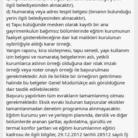
ilgili belediyesinden alınacaktır).
d) Numarataj veya adres tespit belgesi (binanın bulunduğu
yerin ilgili belediyesinden alınacaktır).
e) Tapu kütüğünde mesken olarak kayıtlı bir ana
gayrimenkulün bağımsız bölümlerinde eğitim kurumunun
faaliyet gösterebileceğine dair kat malikleri kurulunun
oybirliğiyle aldığı karar örneği.
Yangın raporu, kira sözleşmesi, tapu senedi, yapı kullanım
izin belgesi ve numarataj belgelerinin aslı, yetkili
kurumlarca aslının örneği olduğuna dair ıslak imzalı
örneği veya noter onaylı örneği ile başvurulması
gerekmektedir. Aslı ile birlikte bir örneğinin getirilmesi
halinde bu belgeler Genel Müdürlükçe aslı görüldüğüne
dair tasdik edilebilecektir.
Başvuru yapılırken tüm evrakların tamamlanmış olması
gerekmektedir. Eksik evrakı bulunan başvurular eksikler
tamamlanmadan denetim programına alınmayacaktır.
Eğitim kurumu yeri ve yerleşim planında, derslik ve diğer
bölümlerde aranan şartlar, aydınlatma, gürültü ve
termal konfor şartları ve eğitim kurumlarının eğitici
kadrosu ile ilgili bilgiler, 29.12.2012 tarihli 28512 sayılı İŞ