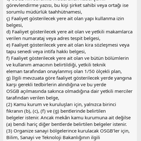
görevlendirme yazısı, bu kişi şirket sahibi veya ortağı ise
sorumlu müdürlük taahhütnamesi,
ç) Faaliyet gösterilecek yere ait olan yapı kullanma izin
belgesi,
d) Faaliyet gösterilecek yere ait olan ve yetkili makamlarca
verilen numarataj veya adres tespit belgesi,
e) Faaliyet gösterilecek yere ait olan kira sözleşmesi veya
tapu senedi veya intifa hakkı belgesi,
f) Faaliyet gösterilecek yere ait olan ve bütün bölümlerin
ve kullanım amacının belirtildiği, yetkili teknik
eleman tarafından onaylanmış olan 1/50 ölçekli plan,
g) İlgili mevzuata göre faaliyet gösterilecek yerde yangına
karşı gerekli tedbirlerin alındığına ve bu yerde
OSGB açılmasında sakınca olmadığına dair yetkili merciler
tarafından verilen belge,
(2) Kamu kurum ve kuruluşları için, yalnızca birinci
fıkranın (b), (c), (f) ve (g) bentlerinde belirtilen
belgeler istenir. Ancak mekân kamu kurumuna ait değilse
(a) bendi hariç diğer bentlerde belirtilen belgeler istenir.
(3) Organize sanayi bölgelerince kurulacak OSGB’ler için,
Bilim, Sanayi ve Teknoloji Bakanlığının ilgili