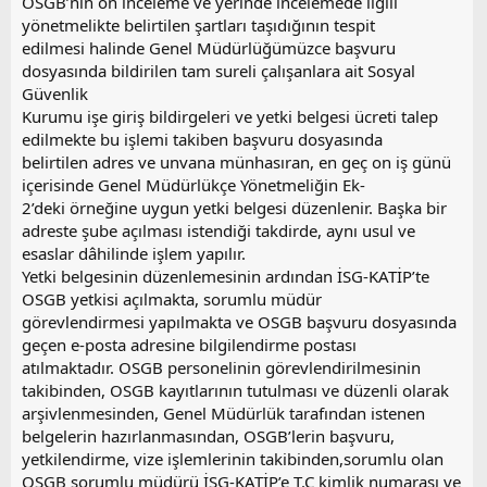
OSGB’nin ön inceleme ve yerinde incelemede ilgili
yönetmelikte belirtilen şartları taşıdığının tespit
edilmesi halinde Genel Müdürlüğümüzce başvuru
dosyasında bildirilen tam sureli çalışanlara ait Sosyal
Güvenlik
Kurumu işe giriş bildirgeleri ve yetki belgesi ücreti talep
edilmekte bu işlemi takiben başvuru dosyasında
belirtilen adres ve unvana münhasıran, en geç on iş günü
içerisinde Genel Müdürlükçe Yönetmeliğin Ek-
2’deki örneğine uygun yetki belgesi düzenlenir. Başka bir
adreste şube açılması istendiği takdirde, aynı usul ve
esaslar dâhilinde işlem yapılır.
Yetki belgesinin düzenlemesinin ardından İSG-KATİP’te
OSGB yetkisi açılmakta, sorumlu müdür
görevlendirmesi yapılmakta ve OSGB başvuru dosyasında
geçen e-posta adresine bilgilendirme postası
atılmaktadır. OSGB personelinin görevlendirilmesinin
takibinden, OSGB kayıtlarının tutulması ve düzenli olarak
arşivlenmesinden, Genel Müdürlük tarafından istenen
belgelerin hazırlanmasından, OSGB’lerin başvuru,
yetkilendirme, vize işlemlerinin takibinden,sorumlu olan
OSGB sorumlu müdürü İSG-KATİP’e T.C kimlik numarası ve