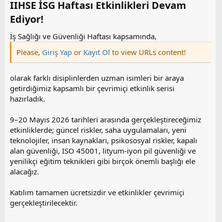
a
i
IIHSE İSG Haftası Etkinlikleri Devam
n
h
Ediyor!​
i
İş Sağlığı ve Güvenliği Haftası kapsamında,
Please,
Giriş Yap
or
Kayıt Ol
to view URLs content!
olarak farklı disiplinlerden uzman isimleri bir araya
getirdiğimiz kapsamlı bir çevrimiçi etkinlik serisi
hazırladık.
9–20 Mayıs 2026 tarihleri arasında gerçekleştireceğimiz
etkinliklerde; güncel riskler, saha uygulamaları, yeni
teknolojiler, insan kaynakları, psikososyal riskler, kapalı
alan güvenliği, ISO 45001, lityum-iyon pil güvenliği ve
yenilikçi eğitim teknikleri gibi birçok önemli başlığı ele
alacağız.
Katılım tamamen ücretsizdir ve etkinlikler çevrimiçi
gerçekleştirilecektir.