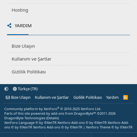
Hosting
YARDIM
Bize Ulaşın
Kullanım ve Şartlar
Gizlilik Politikası
Türkçe (TR)
Bize Ulaşın
Kullanım ve Şartlar
Gizlilik Politikası
Yardım
R
S
S
®
Community platform by XenForo
© 2010-2025 XenForo Ltd.
Parts of this site powered by
add-ons from DragonByte™
©2011-2026
DragonByte Technologies
(
Details
)
XenForo Language © by ©XenTR
Xenforo Add-ons
© by ©XenTR
Xenforo Add-
ons
© by ©XenTR
Xenforo Add-ons
© by ©XenTR
|
Xenforo Theme
© by ©XenTR