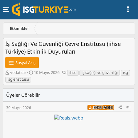
Etkinlikler
İş Sağlığı Ve Güvenliği Çevre Enstitüsü (iihse
Türkiye) Etkinlik Duyuruları
Sosyal Akış
K
B
E
vedatzar
10 Mayıs 2026
ihse
iş sağlığı ve güvenliği
isg
o
a
t
isg enstitüsü
n
ş
i
u
l
k
y
a
e
Üyeler Görebilir
u
n
t
b
g
l
#1
30 Mayıs 2026
KONU SAHIBI
a
ı
e
ş
ç
r
l
t
a
a
t
r