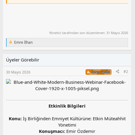
Yönetici tarafından son düzenlenen:
31 Mayıs 2026
Emre İlhan
T
e
p
k
Üyeler Görebilir
i
l
#2
30 Mayıs 2026
KONU SAHIBI
e
r
:
Etkinlik Bilgileri
Konu:
İş Birliğinden Emniyet Kültürüne: Etkin Müteahhit
Yönetimi
Konuşmacı:
Emir Özdemir