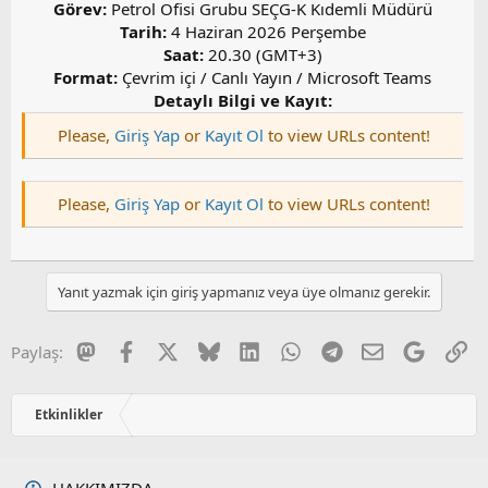
Görev:
Petrol Ofisi Grubu SEÇG-K Kıdemli Müdürü
Tarih:
4 Haziran 2026 Perşembe
Saat:
20.30 (GMT+3)
Format:
Çevrim içi / Canlı Yayın / Microsoft Teams
Detaylı Bilgi ve Kayıt:
Please,
Giriş Yap
or
Kayıt Ol
to view URLs content!
Please,
Giriş Yap
or
Kayıt Ol
to view URLs content!
Yanıt yazmak için giriş yapmanız veya üye olmanız gerekir.
Mastodon
Facebook
X
Bluesky
LinkedIn
WhatsApp
Telegram
E-posta
Google
Li
Paylaş:
Etkinlikler