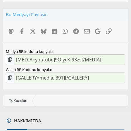
0
0
O
Bu Medyayı Paylaşın
y
l
a
Mastodon
Facebook
X
Bluesky
LinkedIn
WhatsApp
Telegram
E-posta
Google
Link
m
a
Medya BB kodunu kopyala
Galeri BB Kodunu kopyala
İş Kazaları
HAKKIMIZDA