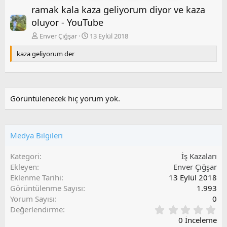
ramak kala kaza geliyorum diyor ve kaza
e
r
k
a
oluyor - YouTube
i
k
Enver Çığşar
13 Eylül 2018
i
kaza geliyorum der
Görüntülenecek hiç yorum yok.
Medya Bilgileri
Kategori
İş Kazaları
Ekleyen
Enver Çığşar
Eklenme Tarihi
13 Eylül 2018
Görüntülenme Sayısı
1.993
Yorum Sayısı
0
0
Değerlendirme
,
0 İnceleme