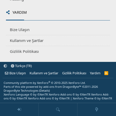
YARDIM
Bize Ulaşın
Kullanım ve Şartlar
Gizlilik Politikası
Türkçe (TR)
Bize Ulaşın
Kullanım ve Şartlar
Gizlilik Politikası
Yardım
R
S
S
®
Community platform by XenForo
© 2010-2025 XenForo Ltd.
Parts of this site powered by
add-ons from DragonByte™
©2011-2026
DragonByte Technologies
(
Details
)
XenForo Language © by ©XenTR
Xenforo Add-ons
© by ©XenTR
Xenforo Add-
ons
© by ©XenTR
Xenforo Add-ons
© by ©XenTR
|
Xenforo Theme
© by ©XenTR