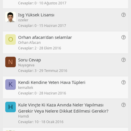
/
u
Cevaplar
0
10 Ağustos 2017
n
S
e
o
G
Isg Yüksek Lisansı
l
r
ozeler
e
/
u
Cevaplar
0
15 Haziran 2017
n
S
e
o
G
Orhan afacan'dan selamlar
O
l
r
Orhan Afacan
e
/
u
Cevaplar
2
28 Ekim 2016
n
S
e
o
G
Soru Cevap
N
l
r
Nuyageva
e
/
u
Cevaplar
3
29 Temmuz 2016
n
S
e
o
G
Kendi Kendine Yeten Hava Tüpleri
K
l
r
kemaltek
e
/
u
Cevaplar
0
28 Haziran 2016
n
S
e
o
G
Kule Vinçte Ki Kaza Anında Neler Yapılması
H
l
r
e
Gerekir Veya Nelere Dikkat Edilmesi Gerekir?
/
u
Hamdi
n
S
Cevaplar
10
18 Ocak 2016
e
o
l