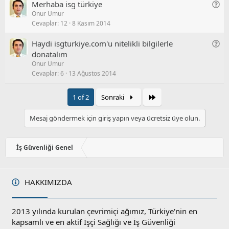
r
G
Merhaba isg türkiye
/
u
Onur Umur
e
S
Cevaplar
12
8 Kasım 2014
n
o
e
r
G
Haydi isgturkiye.com'u nitelikli bilgilerle
l
u
e
donatalım
/
Onur Umur
n
S
Cevaplar
6
13 Ağustos 2014
e
o
l
r
/
Son
1 of 2
Sonraki
u
S
o
Mesaj göndermek için giriş yapın veya ücretsiz üye olun.
r
u
İş Güvenliği Genel
HAKKIMIZDA
2013 yılında kurulan çevrimiçi ağımız, Türkiye'nin en
kapsamlı ve en aktif İşçi Sağlığı ve İş Güvenliği