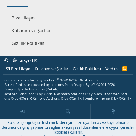
Bize Ulaşın
Kullanım ve Şartlar
Gizlilik Politikası
Türkçe (TR)
Bize Ulaşın
Kullanım ve Şartlar
Gizlilik Politikası
Yardım
R
S
S
®
Community platform by XenForo
© 2010-2025 XenForo Ltd.
Parts of this site powered by
add-ons from DragonByte™
©2011-2026
DragonByte Technologies
(
Details
)
XenForo Language © by ©XenTR
Xenforo Add-ons
© by ©XenTR
Xenforo Add-
ons
© by ©XenTR
Xenforo Add-ons
© by ©XenTR
|
Xenforo Theme
© by ©XenTR
Bu site, içeriği kişiselleştirmek, deneyiminize uyarlamak ve kayıt olmanız
durumunda giriş yapmanızı sağlamak için yasal düzenlemelere uygun çerezler
(cookies) kullanır.