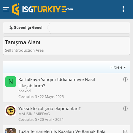
İş Güvenliği Genel
Tanışma Alanı
Self Introduction Area
Filtrele
G
Kartalkaya Yangını İddianameye Nasıl
N
e
Ulaşabilirim?
noexod
n
Cevaplar
3
22 Mayıs 2025
e
l
G
Yüksekte çalışma ekipmanları?
/
MAHSİN SARPDAĞ
e
S
Cevaplar
5
20 Aralık 2024
n
o
e
r
A
Tuzla Tersaneleri Iş Kazaları Ve Ramak Kala