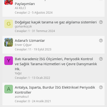
l
u
n
Paylaşımları
/
Ali KİLCİ
k
S
Cevaplar
2
5 Ağustos 2024
e
o
t
r
G
Doğalgaz kaçak tarama ve gaz algılama sistemleri
G
u
gürkanküçük
e
Cevaplar
1
31 Temmuz 2024
n
e
G
Adana'lı Uzmanlar
l
Enver Çığşar
e
/
Cevaplar
11
19 Eylül 2023
n
S
e
o
G
Batı Karadeniz İSG Ölçümleri, Periyodik Kontrol
Y
l
r
e
ve Sağlık Tarama Hizmetleri ve Çevre Danışmanlık
/
u
n
Hk.
S
Yağız
e
o
Cevaplar
1
13 Ocak 2022
l
r
/
u
G
Antalya, Isparta, Burdur İSG Elektriksel Periyodik
A
S
e
Kontroller
o
asimaksu1
n
r
Cevaplar
0
24 Aralık 2021
e
u