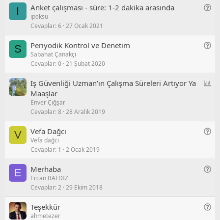
l
G
Anket çalışması - süre: 1-2 dakika arasında
I
/
ipeksu
e
S
Cevaplar
6
27 Ocak 2021
n
o
e
r
G
Periyodik Kontrol ve Denetim
S
l
u
Sabahat Çanakçı
e
/
Cevaplar
0
21 Şubat 2020
n
S
e
o
A
Iş Güvenliği Uzman'ın Çalışma Süreleri Artıyor Ya
l
r
n
Maaşlar
/
u
Enver Çığşar
k
S
Cevaplar
8
28 Aralık 2019
e
o
t
r
G
Vefa Dağcı
V
u
Vefa dağcı
e
Cevaplar
1
2 Ocak 2019
n
e
G
Merhaba
E
l
Ercan BALDIZ
e
/
Cevaplar
2
29 Ekim 2018
n
S
e
o
G
Teşekkür
l
r
ahmetezer
e