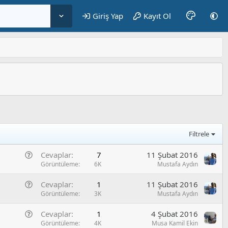
Giriş Yap
Kayıt Ol
Filtrele
G
Cevaplar
7
11 Şubat 2016
e
Görüntüleme
6K
Mustafa Aydın
n
G
Cevaplar
1
11 Şubat 2016
e
e
Görüntüleme
3K
Mustafa Aydın
l
n
/
G
Cevaplar
1
4 Şubat 2016
e
S
e
Görüntüleme
4K
Musa Kamil Ekin
l