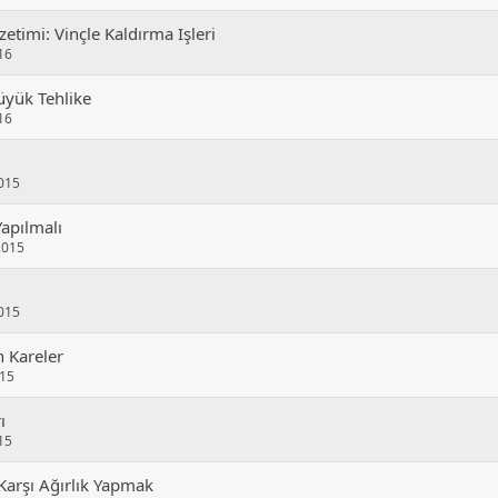
timi: Vinçle Kaldırma Işleri
16
üyük Tehlike
16
015
Yapılmalı
2015
015
 Kareler
015
ı
15
Karşı Ağırlık Yapmak