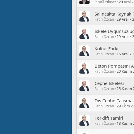
İsrafil Yılmaz
29 Aralı
Salıncakta Kaynak F
Fatih Özcan
29 Aralık 
Iskele Uygunsuzlu
Fatih Özcan
29 Aralık 
Kültür Farkı
Fatih Özcan
15 Aralık 
Beton Pompasını A
Fatih Özcan
20 Kasım 
Cephe Iskelesi
Fatih Özcan
25 Kasım 
Dış Cephe Çalışmas
Fatih Özcan
29 Ekim 2
Forklift Tamiri
Fatih Özcan
18 Kasım 