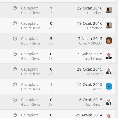
o
n
/
r
G
Cevaplar
1
22 Ocak 2016
e
S
u
e
Görüntüleme
3K
Homeland
l
o
n
/
r
G
Cevaplar
0
19 Ocak 2016
e
S
u
e
Görüntüleme
2K
Homeland
l
o
n
/
r
G
Cevaplar
5
7 Nisan 2015
e
S
u
e
Görüntüleme
5K
Aykut MORALAR
l
o
n
/
r
G
Cevaplar
0
9 Şubat 2015
e
S
u
e
Görüntüleme
2K
İsrafil Yılmaz
l
o
n
/
r
G
Cevaplar
0
29 Ocak 2015
e
S
u
e
Görüntüleme
2K
Fatih Özcan
l
o
n
/
r
G
Cevaplar
1
12 Ocak 2015
e
S
A
u
e
Görüntüleme
3K
Aziz K.
l
o
n
/
r
G
Cevaplar
0
6 Ocak 2015
e
S
u
e
Görüntüleme
2K
Fatih Özcan
l
o
n
/
r
G
Cevaplar
0
29 Aralık 2014
e
S