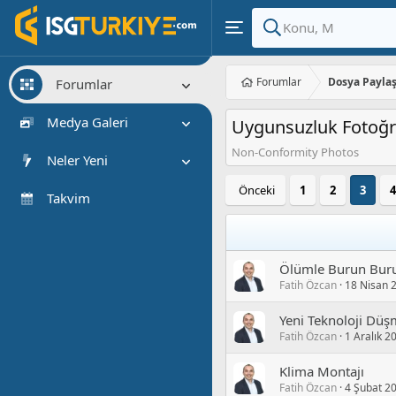
Forumlar
Dosya Payla
Forumlar
Yeni Mesajlar
Medya Galeri
Uygunsuzluk Fotoğra
Forumlarda Ara
Non-Conformity Photos
Yeni medyalar
Neler Yeni
Yeni yorumlar
Önceki
1
2
3
4
Öne çıkan içerik
Takvim
Medya ara
Yeni Mesajlar
Yeni medya
Ölümle Burun Buru
Fatih Özcan
18 Nisan 
Yeni medya yorumları
Son Etkinlik
Yeni Teknoloji Dü
Fatih Özcan
1 Aralık 2
Klima Montajı
Fatih Özcan
4 Şubat 2