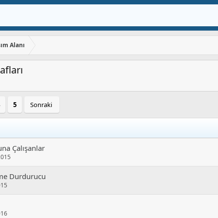
şım Alanı
fları
5
Sonraki
na Çalışanlar
2015
şme Durdurucu
015
016