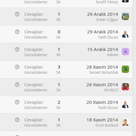
u
e
Görüntüleme
2K
İsrafil Yılmaz
l
o
n
/
r
G
Cevaplar
1
29 Aralık 2014
e
S
u
e
Görüntüleme
3K
Enver Çığşar
l
o
n
/
r
G
Cevaplar
0
29 Aralık 2014
e
S
u
e
Görüntüleme
2K
Fatih Özcan
l
o
n
/
r
G
Cevaplar
1
15 Aralık 2014
e
S
A
u
e
Görüntüleme
3K
Admin
l
o
n
/
r
G
Cevaplar
3
28 Kasım 2014
e
S
S
u
e
Görüntüleme
5K
Servet Yortumluk
l
o
n
/
r
G
Cevaplar
1
26 Kasım 2014
e
S
u
e
Görüntüleme
2K
Ali KİLCİ
l
o
n
/
r
G
Cevaplar
2
20 Kasım 2014
e
S
u
e
Görüntüleme
3K
Fatih Özcan
l
o
n
/
r
G
Cevaplar
1
18 Kasım 2014
e
S
u
e
Görüntüleme
3K
Ersin Bozkurt
l
o
n
/
r