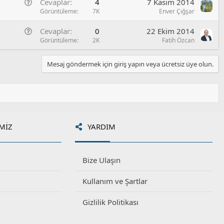
G
Cevaplar
4
7 Kasım 2014
e
S
u
e
Görüntüleme
7K
Enver Çığşar
l
o
n
/
r
G
Cevaplar
0
22 Ekim 2014
e
S
u
e
Görüntüleme
2K
Fatih Özcan
l
o
n
/
r
e
S
Mesaj göndermek için giriş yapın veya ücretsiz üye olun.
u
l
o
/
r
S
u
o
r
u
MIZ
YARDIM
Bize Ulaşın
Kullanım ve Şartlar
Gizlilik Politikası