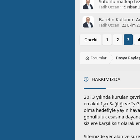
Sütunlu matkap te
Fatih Özcan
15 Nisan 
Baretin Kullanım 
Fatih Özcan
22 Ekim 2
Önceki
1
2
3
4
Forumlar
Dosya Payla
HAKKIMIZDA
2013 yılında kurulan çevri
en aktif İşçi Sağlığı ve İş
olma hedefiyle yayın hay
gönüllülük esasına dayan
sizlere karşılıksız olarak 
Sitemizde yer alan ve sü