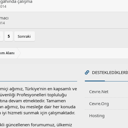
zgâhında çalışma
2014
Amacı
014
5
Sonraki
şım Alanı
DESTEKLEDIKLERI
miçi ağımız, Türkiye'nin en kapsamlı ve
Cevre.Net
 Güvenliği Profesyonelleri topluluğu
atına devam etmektedir. Tamamen
Cevre.Org
an ağımız, bu mesleğe dair her konuda
en iyi hizmeti sunmak için çalışmaktadır.
Hosting
rekli güncellenen forumumuz, ülkemiz