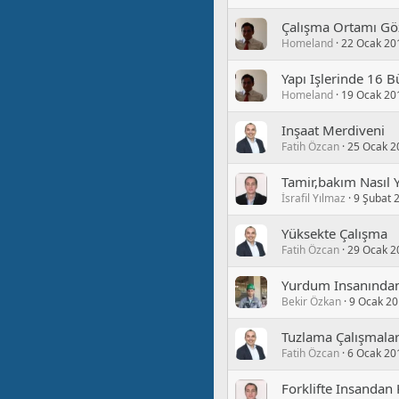
Çalışma Ortamı Göze
Homeland
22 Ocak 20
Yapı Işlerinde 16 B
Homeland
19 Ocak 20
Inşaat Merdiveni
Fatih Özcan
25 Ocak 2
Tamir,bakım Nasıl 
İsrafil Yılmaz
9 Şubat 
Yüksekte Çalışma
Fatih Özcan
29 Ocak 2
Yurdum Insanından
Bekir Özkan
9 Ocak 2
Tuzlama Çalışmalar
Fatih Özcan
6 Ocak 20
Forklifte Insandan 