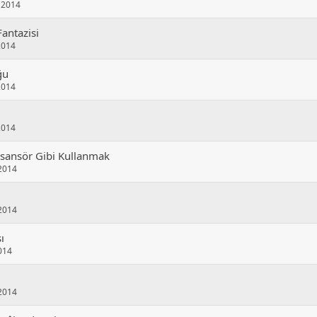
k 2014
antazisi
2014
ğu
2014
2014
sansör Gibi Kullanmak
2014
2014
ı
014
2014